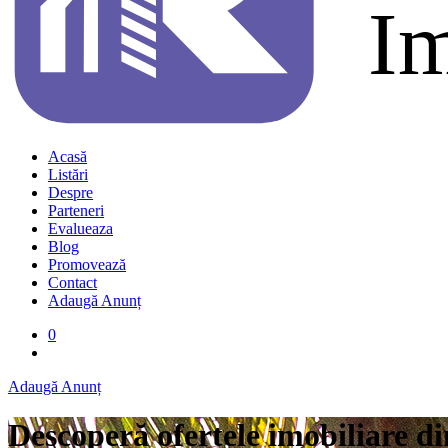
Acasă
Listări
Despre
Parteneri
Evalueaza
Blog
Promovează
Contact
Adaugă Anunț
0
Adaugă Anunț
Descoperă ofertele imobiliare di