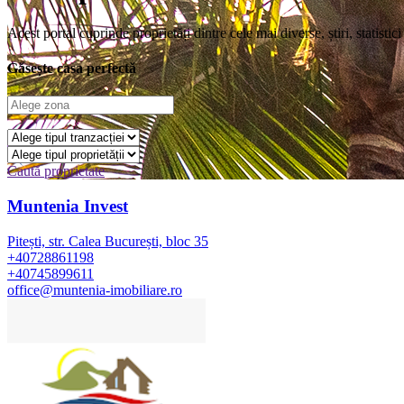
Acest portal cuprinde proprietăți dintre cele mai diverse, știri, statistic
Găsește casa perfectă
Caută proprietate
Muntenia Invest
Pitești, str. Calea București, bloc 35
+40728861198
+40745899611
office@muntenia-imobiliare.ro