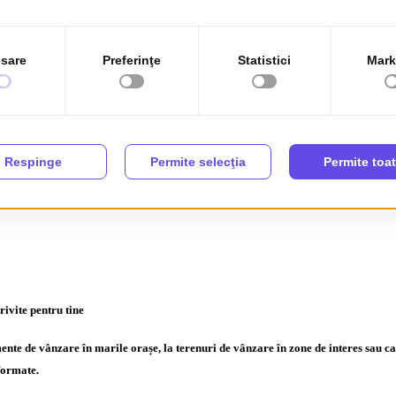
modernă și eficientă pentru a cumpăra, vinde sau închiria apartamente, case și 
sești rapid proprietatea ideală
nchiriere
rivite pentru tine
de vânzare în marile orașe, la terenuri de vânzare în zone de interes sau case cu
nformate.