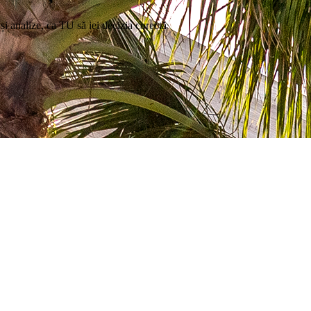
i și analize, ca TU să iei decizia corectă