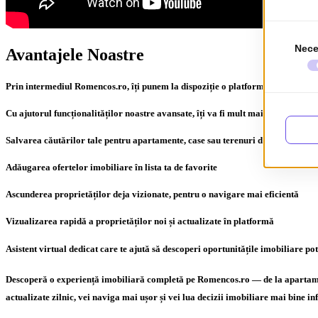
Avantajele Noastre
Prin intermediul Romencos.ro, îți punem la dispoziție o platformă imobiliară 
Cu ajutorul funcționalităților noastre avansate, îți va fi mult mai simplu să gă
Salvarea căutărilor tale pentru apartamente, case sau terenuri de vânzare și î
Adăugarea ofertelor imobiliare în lista ta de favorite
Ascunderea proprietăților deja vizionate, pentru o navigare mai eficientă
Vizualizarea rapidă a proprietăților noi și actualizate în platformă
Asistent virtual dedicat care te ajută să descoperi oportunitățile imobiliare pot
Descoperă o experiență imobiliară completă pe Romencos.ro — de la apartamente 
actualizate zilnic, vei naviga mai ușor și vei lua decizii imobiliare mai bine i