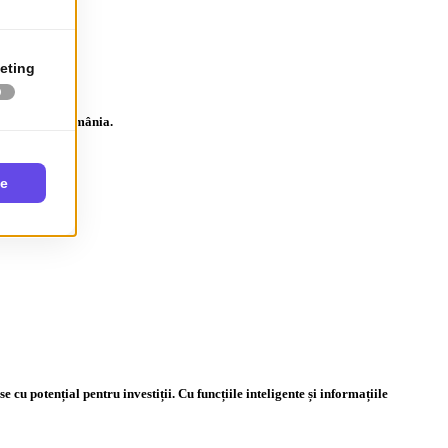
terenuri în România.
 potențial pentru investiții. Cu funcțiile inteligente și informațiile