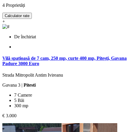
4
Proprietăți
Calculator rate
+
De închiriat
Vilă spațioasă de 7 cam, 250 mp, curte 400 mp, Pitești, Gavana
Padure 3000 Euro
Strada Mitropolit Antim Ivireanu
Gavana 3 |
Pitesti
7 Camere
5 Băi
300 mp
€ 3.000