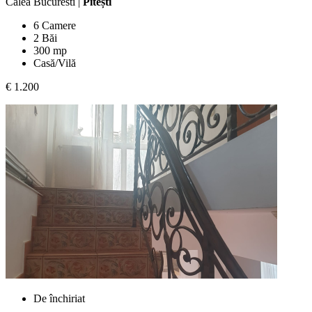
Calea Bucuresti |
Pitești
6 Camere
2 Băi
300 mp
Casă/Vilă
€ 1.200
De închiriat