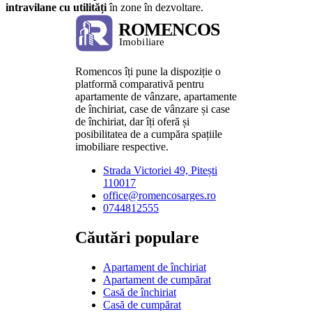
intravilane cu utilități
în zone în dezvoltare.
Romencos îți pune la dispoziție o
platformă comparativă pentru
apartamente de vânzare, apartamente
de închiriat, case de vânzare și case
de închiriat, dar îți oferă și
posibilitatea de a cumpăra spațiile
imobiliare respective.
Strada Victoriei 49, Pitești
110017
office@romencosarges.ro
0744812555
Căutări populare
Apartament de închiriat
Apartament de cumpărat
Casă de închiriat
Casă de cumpărat