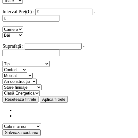
Interval Preț(€) :
-
Suprafață :
-
Resetează filtrele
Aplică filtrele
Salveaza cautarea