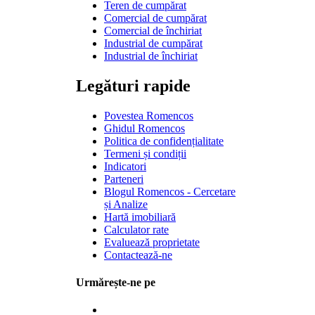
Teren de cumpărat
Comercial de cumpărat
Comercial de închiriat
Industrial de cumpărat
Industrial de închiriat
Legături rapide
Povestea Romencos
Ghidul Romencos
Politica de confidențialitate
Termeni și condiții
Indicatori
Parteneri
Blogul Romencos - Cercetare
și Analize
Hartă imobiliară
Calculator rate
Evaluează proprietate
Contactează-ne
Urmărește-ne pe