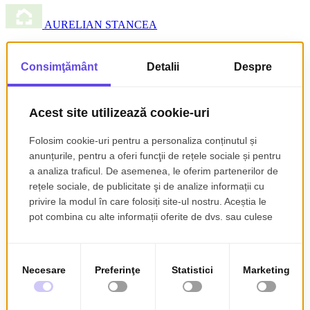
AURELIAN STANCEA
Vila elgantă de inchiriat în Centru ideală pentru cabinete
Bloc 12A, Strada Victoriei, Pitești, România
Pitești
4 Camere
2 Băi
100 mp
Casă/Vilă
€ 1.330