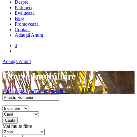
Despre
Parteneri
Evalueaza
Blog
Promovează
Contact
Adaugă Anunț
0
Adaugă Anunț
Oferte Imobiliare
Prima pagină
Inchiriere casa Pitesti
Caută
Mai multe filtre