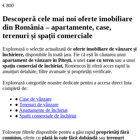
€ 800
Descoperă cele mai noi oferte imobiliare
din România – apartamente, case,
terenuri și spații comerciale
Explorează o selecție actualizată de
oferte imobiliare de vânzare și
închiriere,
disponibile în toată țara. Fie că ești în căutarea unui
apartament de vânzare în Pitești,
a unei
case cu teren
sau a unui
spațiu comercial de închiriat,
Romencos îți oferă acces rapid la
anunțuri detaliate, filtre avansate și proprietăți verificate.
Explorează categoriile noastre dedicate pentru a accesa direct lista
completă de:
●
Case de vânzare
●
Terenuri de vânzare
●
Apartamente de închiriat
●
Spații comerciale de închiriat
Folosește filtrele disponibile pentru a găsi rapid
proprietăți fără
comision,
oferte cu
plată în rate fără dobândă
sau
terenuri