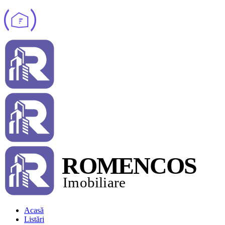
Acasă
Listări