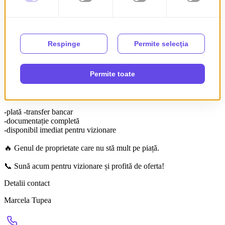
📍 Locație premium – central, dar ferit de agitația excesivă
☕ la câțiva pași de cafenele, restaurante, magazine, școli
🚇 acces rapid către transport public și zonele cheie ale orașului
🔑 Gata de mutare imediată – fără investiții suplimentare
💼 Perfect pentru investiție – se închiriază rapid
🌿 Atmosferă intimă – rară în centrul Bucureștiului
💰 Detalii tranzacționare:
-plată -transfer bancar
-documentație completă
-disponibil imediat pentru vizionare
🔥 Genul de proprietate care nu stă mult pe piață.
📞 Sună acum pentru vizionare și profită de oferta!
Detalii contact
Marcela Tupea