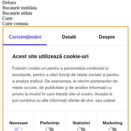
Debara
Bucatarie mobilata
Bucatarie utilata
Curte
Curte comuna
Detalii
🏡 2 camere în inima orașului – Mihai Eminescu / Piața Gemeni
Nu toate apartamentele sunt la fel.
Unele sunt… oportunități reale.
Gold MCB Imobiliare vă propune spre vânzare un apartament
cochet de 2 camere, situat într-una dintre cele mai dorite zone
centrale – Mihai Eminescu – Piața Gemeni, unde ai totul la câțiva
pași.
✨ Detalii care contează:
etaj 2 într-un imobil tip vilă (liniște, puțini vecini)
compartimentare practică: hol locuibil, bucătărie, baie, 2 camere
proaspăt renovat – nu a fost locuit după renovare
fără balcon, dar optim organizat
⭐ De ce este o alegere inspirată: