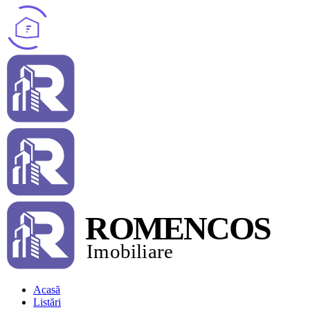
Acasă
Listări