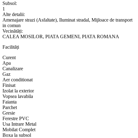
Subsol:
1
Alte detalii:
Amenajare strazi (Asfaltate), Iluminat stradal, Mijloace de transport
in comun
Vecinătăți:
CALEA MOSILOR, PIATA GEMENI, PIATA ROMANA
Facilități
Curent
Apa
Canalizare
Gaz
Aer conditionat
Finisat
Izolat la exterior
Vopsea lavabila
Faianta
Parchet
Gresie
Ferestre PVC
Usa Intrare Metal
Mobilat Complet
Boxa la subsol