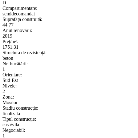
D
Compartimentare:
semidecomandat
Suprafața construită:
44.77
Anul renovării:
2019
Preț/m²:
1751.31
Structura de rezistență:
beton
Nr. bucătării:
1
Orientare:
Sud-Est
Nivele:
2
Zona:
Mosilor
Stadiu construcție:
finalizata
Tipul construcție:
casa/vila
Negociabil:
1