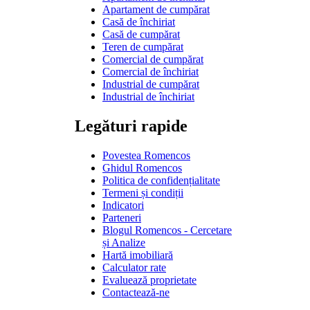
Apartament de cumpărat
Casă de închiriat
Casă de cumpărat
Teren de cumpărat
Comercial de cumpărat
Comercial de închiriat
Industrial de cumpărat
Industrial de închiriat
Legături rapide
Povestea Romencos
Ghidul Romencos
Politica de confidențialitate
Termeni și condiții
Indicatori
Parteneri
Blogul Romencos - Cercetare
și Analize
Hartă imobiliară
Calculator rate
Evaluează proprietate
Contactează-ne