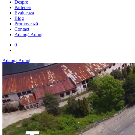
Despre
Parteneri
Evalueaza
Blog
Promovează
Contact
Adaugă Anunț
0
Adaugă Anunț