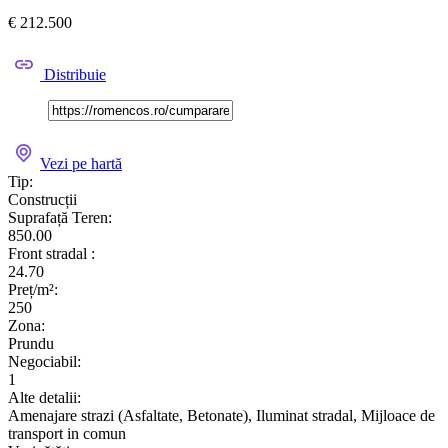
€ 212.500
Distribuie
Vezi pe hartă
Tip:
Construcții
Suprafață Teren:
850.00
Front stradal :
24.70
Preț/m²:
250
Zona:
Prundu
Negociabil:
1
Alte detalii:
Amenajare strazi (Asfaltate, Betonate), Iluminat stradal, Mijloace de
transport in comun