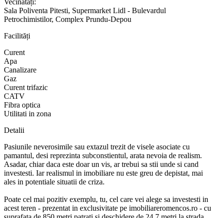
Vecinătăți:
Sala Poliventa Pitesti, Supermarket Lidl - Bulevardul
Petrochimistilor, Complex Prundu-Depou
Facilități
Curent
Apa
Canalizare
Gaz
Curent trifazic
CATV
Fibra optica
Utilitati in zona
Detalii
Pasiunile neverosimile sau extazul trezit de visele asociate cu
pamantul, desi reprezinta subconstientul, arata nevoia de realism.
Asadar, chiar daca este doar un vis, ar trebui sa stii unde si cand
investesti. Iar realismul in imobiliare nu este greu de depistat, mai
ales in potentiale situatii de criza.
Poate cel mai pozitiv exemplu, tu, cel care vei alege sa investesti in
acest teren - prezentat in exclusivitate pe imobiliareromencos.ro - cu
suprafata de 850 metri patrati si deschidere de 24,7 metri la strada