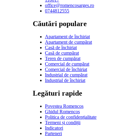
office@romencosarges.ro
0744812555
Căutări populare
Apartament de închiriat
Apartament de cumpărat
Casă de închiriat
Casă de cumpărat
Teren de cumpărat
Comercial de cumpărat
Comercial de închiriat
Industrial de cumpărat
Industrial de închiriat
Legături rapide
Povestea Romencos
Ghidul Romencos
Politica de confidențialitate
Termeni și condiții
Indicatori
Parteneri