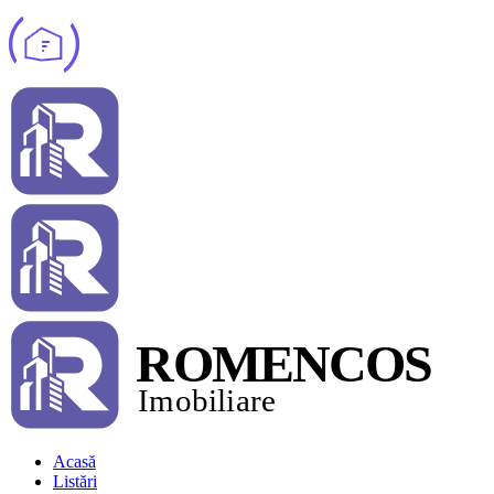
Acasă
Listări