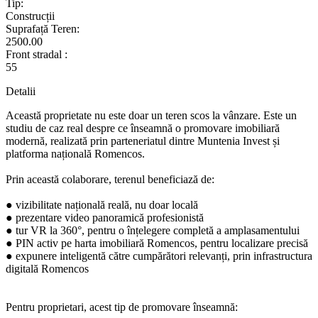
Tip:
Construcții
Suprafață Teren:
2500.00
Front stradal :
55
Detalii
Această proprietate nu este doar un teren scos la vânzare. Este un
studiu de caz real despre ce înseamnă o promovare imobiliară
modernă, realizată prin parteneriatul dintre Muntenia Invest și
platforma națională Romencos.
Prin această colaborare, terenul beneficiază de:
● vizibilitate națională reală, nu doar locală
● prezentare video panoramică profesionistă
● tur VR la 360°, pentru o înțelegere completă a amplasamentului
● PIN activ pe harta imobiliară Romencos, pentru localizare precisă
● expunere inteligentă către cumpărători relevanți, prin infrastructura
digitală Romencos
Pentru proprietari, acest tip de promovare înseamnă: