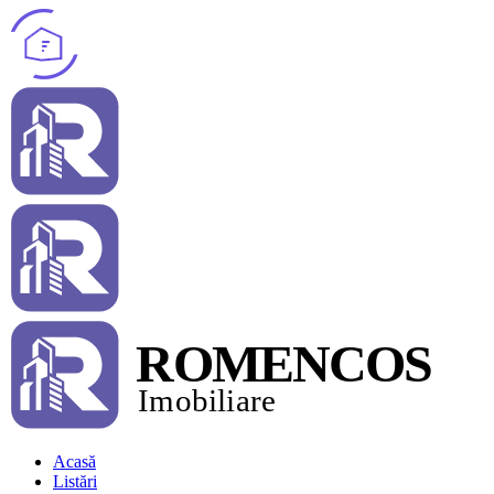
Acasă
Listări