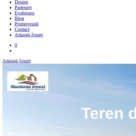
Despre
Parteneri
Evalueaza
Blog
Promovează
Contact
Adaugă Anunț
0
Adaugă Anunț