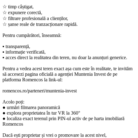
☆ timp câștigat,
☆ expunere corectă,
☆ filtrare profesională a clienților,
☆ șanse reale de tranzacționare rapidă.
Pentru cumpărători, înseamnă:
▪︎ transparență,
▪︎ informație verificată,
▪︎ acces direct la realitatea din teren, nu doar la anunțuri generice.
Pentru a vedea acest teren exact așa cum este în realitate, te invităm
să accesezi pagina oficială a agenției Muntenia Invest de pe
platforma Romencos la link-ul:
romencos.ro/parteneri/muntenia-invest
Acolo poți:
● urmări filmarea panoramică
● explora proprietatea în tur VR la 360°
● localiza exact terenul prin PIN-ul activ de pe harta imobiliară
Romencos
Dacă ești proprietar și vrei o promovare la acest nivel,