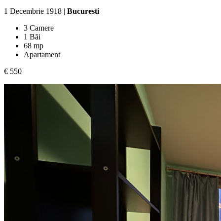
1 Decembrie 1918 |
Bucuresti
3 Camere
1 Băi
68 mp
Apartament
€ 550