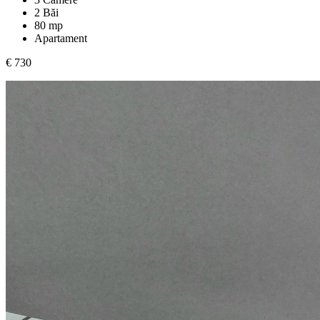
2 Băi
80 mp
Apartament
€ 730