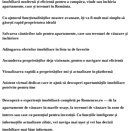
imobiliară modernă și eficientă pentru a cumpăra, vinde sau închiria
apartamente, case și terenuri în România.
Cu ajutorul funcționalităților noastre avansate, îți va fi mult mai simplu să
găsești rapid proprietatea ideală
Salvarea căutărilor tale pentru apartamente, case sau terenuri de vânzare și
închiriere
Adăugarea ofertelor imobiliare în lista ta de favorite
Ascunderea proprietăților deja vizionate, pentru o navigare mai eficientă
Vizualizarea rapidă a proprietăților noi și actualizate în platformă
Asistent virtual dedicat care te ajută să descoperi oportunitățile imobiliare
potrivite pentru tine
Descoperă o experiență imobiliară completă pe Romencos.ro — de la
apartamente de vânzare în marile orașe, la terenuri de vânzare în zone de
interes sau case cu potențial pentru investiții. Cu funcțiile inteligente și
informațiile actualizate zilnic, vei naviga mai ușor și vei lua decizii
imobiliare mai bine informate.