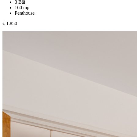
3 Băi
160 mp
Penthouse
€ 1.850