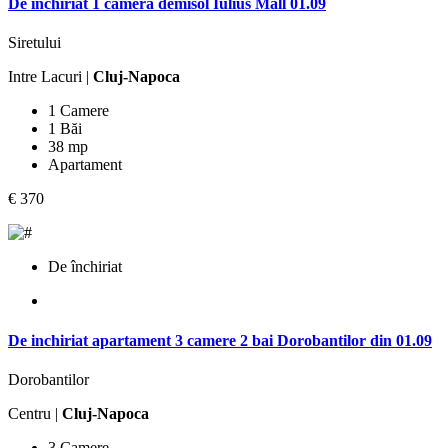
De inchiriat 1 camera demisol Iulius Mall 01.09
Siretului
Intre Lacuri |
Cluj-Napoca
1 Camere
1 Băi
38 mp
Apartament
€ 370
De închiriat
De inchiriat apartament 3 camere 2 bai Dorobantilor din 01.09
Dorobantilor
Centru |
Cluj-Napoca
3 Camere