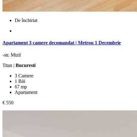
De închiriat
Apartament 3 camere decomandat | Metrou 1 Decembrie
-str. Mizil
Titan |
Bucuresti
3 Camere
1 Băi
67 mp
Apartament
€ 550