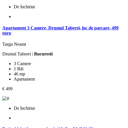
De închiriat
Apartament 3 Camere, Drumul Taberei, loc de parcare, 499
euro
Targu Neamt
Drumul Taberei |
Bucuresti
3 Camere
1 Băi
46 mp
Apartament
€ 499
De închiriat