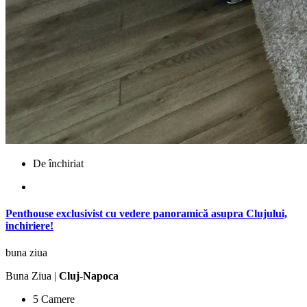
De închiriat
Penthouse exclusivist cu vedere panoramică asupra Clujului,
inchiriere!
buna ziua
Buna Ziua |
Cluj-Napoca
5 Camere