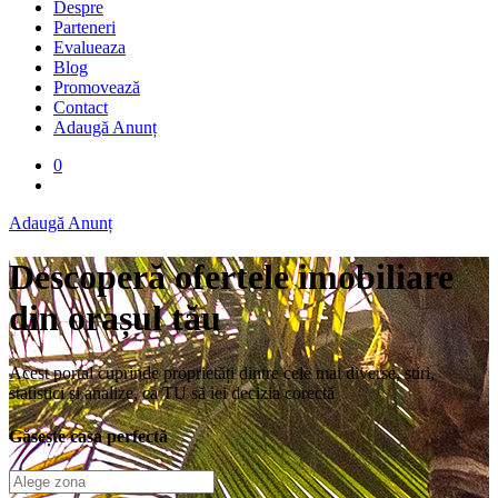
Despre
Parteneri
Evalueaza
Blog
Promovează
Contact
Adaugă Anunț
0
Adaugă Anunț
Descoperă ofertele imobiliare
din orașul tău
Acest portal cuprinde proprietăți dintre cele mai diverse, știri,
statistici și analize, ca TU să iei decizia corectă
Găsește casa perfectă