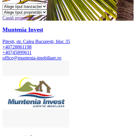
Caută proprietate
Muntenia Invest
Pitești, str. Calea București, bloc 35
+40728861198
+40745899611
office@muntenia-imobiliare.ro