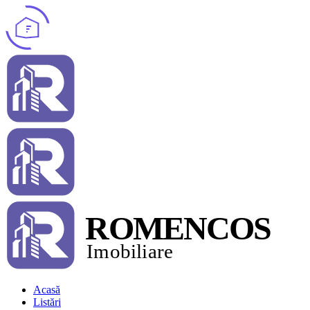
Acasă
Listări