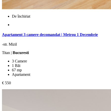
De închiriat
Apartament 3 camere decomandat | Metrou 1 Decembrie
-str. Mizil
Titan |
Bucuresti
3 Camere
1 Băi
67 mp
Apartament
€ 550