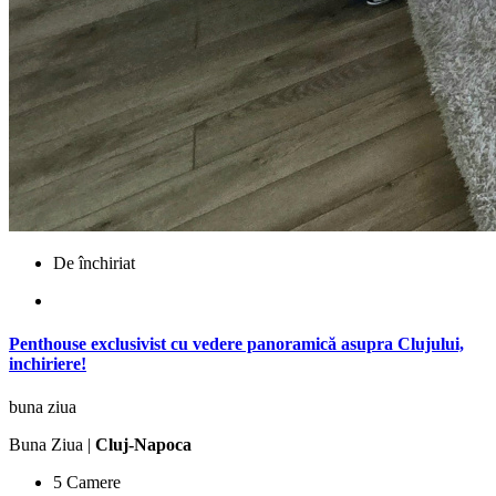
De închiriat
Penthouse exclusivist cu vedere panoramică asupra Clujului,
inchiriere!
buna ziua
Buna Ziua |
Cluj-Napoca
5 Camere