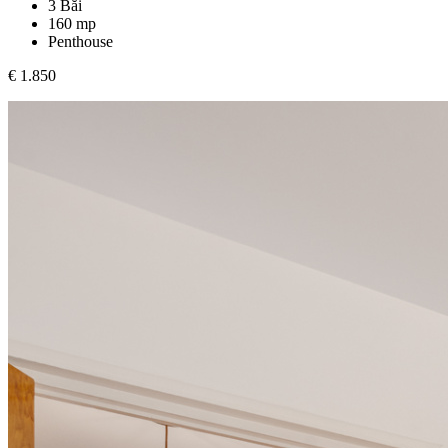
3 Băi
160 mp
Penthouse
€ 1.850