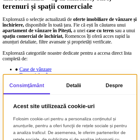
terenuri și spații comerciale
Explorează o selecție actualizată de
oferte imobiliare de vânzare și
închiriere,
disponibile în toată țara. Fie că ești în căutarea unui
apartament de vânzare în Pitești,
a unei
case cu teren
sau a unui
spațiu comercial de închiriat,
Romencos îți oferă acces rapid la
anunțuri detaliate, filtre avansate și proprietăți verificate.
Explorează categoriile noastre dedicate pentru a accesa direct lista
completă de:
●
Case de vânzare
●
Terenuri de vânzare
●
Apartamente de închiriat
●
Spații comerciale de închiriat
Folosește filtrele disponibile pentru a găsi rapid
proprietăți fără
comision,
oferte cu
plată în rate fără dobândă
sau
terenuri
intravilane cu utilități
în zone în dezvoltare.