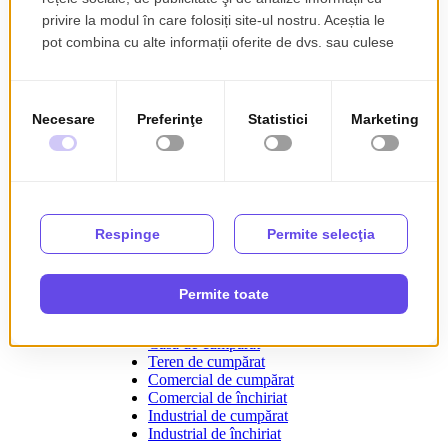
Romencos îți pune la dispoziție o
platformă comparativă pentru
apartamente de vânzare, apartamente
de închiriat, case de vânzare și case
de închiriat, dar îți oferă și
posibilitatea de a cumpăra spațiile
imobiliare respective.
Strada Victoriei 49, Pitești
110017
office@romencosarges.ro
0744812555
Căutări populare
Apartament de închiriat
Apartament de cumpărat
Casă de închiriat
Casă de cumpărat
Teren de cumpărat
Comercial de cumpărat
Comercial de închiriat
Industrial de cumpărat
Industrial de închiriat