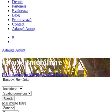
Despre
Parteneri
Evalueaza
Blog
Promovează
Contact
Adaugă Anunț
0
Adaugă Anunț
Oferte Imobiliare
Prima pagină
Inchiriere comercial Bascov
Caută
Mai multe filtre