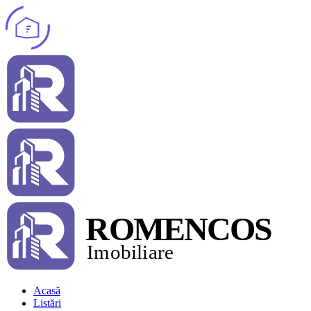
Acasă
Listări