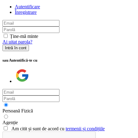
Autentificare
Înregistrare
Ține-mă minte
Ai uitat parola?
Intră în cont
sau Autentifică-te cu
Persoană Fizică
Agenție
Am citit și sunt de acord cu
termenii și condițiile