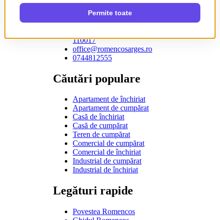
posibilitatea de a cumpăra spațiile
imobiliare respective.
Strada Victoriei 49, Pitești
110017
office@romencosarges.ro
0744812555
Căutări populare
Apartament de închiriat
Apartament de cumpărat
Casă de închiriat
Casă de cumpărat
Teren de cumpărat
Comercial de cumpărat
Comercial de închiriat
Industrial de cumpărat
Industrial de închiriat
Legături rapide
Povestea Romencos