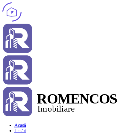
Acasă
Listări