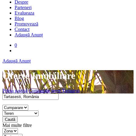
Despre
Parteneri
Evalueaza
Blog
Promovează
Contact
Adaugă Anunț
0
Adaugă Anunț
Oferte Imobiliare
Prima pagină
Cumparare teren Tartasesti
Caută
Mai multe filtre