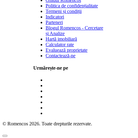
Ghidul Romencos
Politica de confidențialitate
Termeni și condiții
Indicatori
Parteneri
Blogul Romencos - Cercetare
și Analize
Hartă imobiliară
Calculator rate
Evaluează proprietate
Contactează-ne
Urmărește-ne pe
© Romencos 2026. Toate drepturile rezervate.