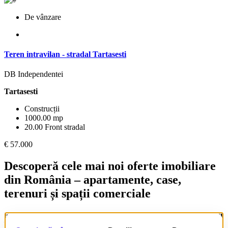
De vânzare
Teren intravilan - stradal Tartasesti
DB Independentei
Tartasesti
Construcții
1000.00 mp
20.00 Front stradal
€ 57.000
Descoperă cele mai noi oferte imobiliare
din România – apartamente, case,
terenuri și spații comerciale
Explorează o selecție actualizată de
oferte imobiliare de vânzare și
închiriere,
disponibile în toată țara. Fie că ești în căutarea unui