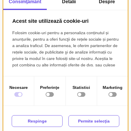
apartament de vânzare în Pitești,
a unei
case cu teren
sau a unui
spațiu comercial de închiriat,
Romencos îți oferă acces rapid la
anunțuri detaliate, filtre avansate și proprietăți verificate.
Explorează categoriile noastre dedicate pentru a accesa direct lista
completă de:
●
Case de vânzare
●
Terenuri de vânzare
●
Apartamente de închiriat
●
Spații comerciale de închiriat
Folosește filtrele disponibile pentru a găsi rapid
proprietăți fără
comision,
oferte cu
plată în rate fără dobândă
sau
terenuri
intravilane cu utilități
în zone în dezvoltare.
Romencos îți pune la dispoziție o
platformă comparativă pentru
apartamente de vânzare, apartamente
de închiriat, case de vânzare și case
de închiriat, dar îți oferă și