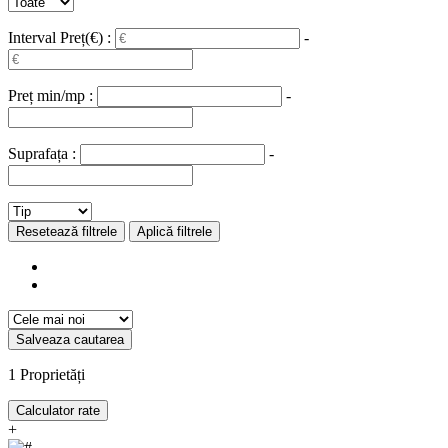
Interval Preț(€) :
-
Preț min/mp :
-
Suprafața :
-
Resetează filtrele
Aplică filtrele
Salveaza cautarea
1
Proprietăți
Calculator rate
+