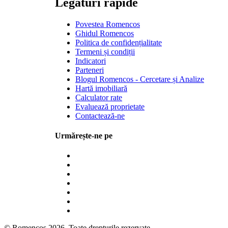
Legături rapide
Povestea Romencos
Ghidul Romencos
Politica de confidențialitate
Termeni și condiții
Indicatori
Parteneri
Blogul Romencos - Cercetare și Analize
Hartă imobiliară
Calculator rate
Evaluează proprietate
Contactează-ne
Urmărește-ne pe
© Romencos 2026. Toate drepturile rezervate.