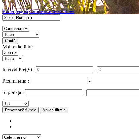
Prima pagină
Cumparare teren Sibiel
Caută
Mai multe filtre
Interval Preț(€) :
-
Preț min/mp :
-
Suprafața :
-
Resetează filtrele
Aplică filtrele