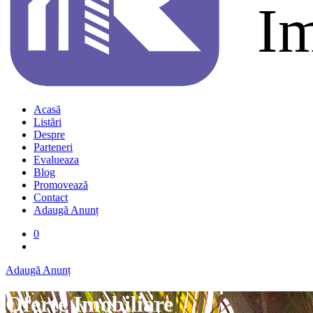
Acasă
Listări
Despre
Parteneri
Evalueaza
Blog
Promovează
Contact
Adaugă Anunț
0
Adaugă Anunț
Oferte Imobiliare