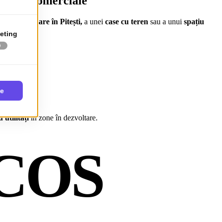
 spații comerciale
nt de vânzare în Pitești,
a unei
case cu teren
sau a unui
spațiu
 utilități
în zone în dezvoltare.