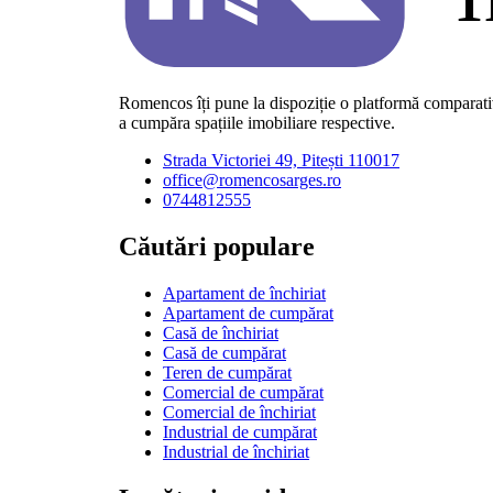
Romencos îți pune la dispoziție o platformă comparativă
a cumpăra spațiile imobiliare respective.
Strada Victoriei 49, Pitești 110017
office@romencosarges.ro
0744812555
Căutări populare
Apartament de închiriat
Apartament de cumpărat
Casă de închiriat
Casă de cumpărat
Teren de cumpărat
Comercial de cumpărat
Comercial de închiriat
Industrial de cumpărat
Industrial de închiriat