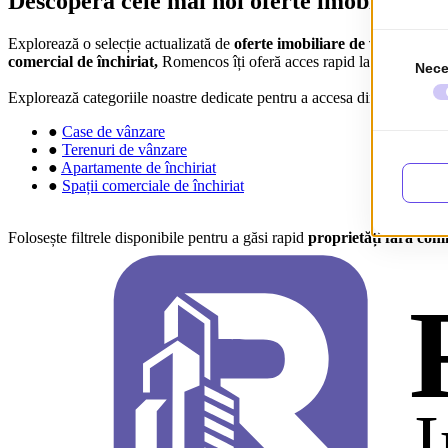
Descoperă cele mai noi oferte imobiliare d
Explorează o selecție actualizată de
oferte imobiliare de vânzare și î
comercial de închiriat,
Romencos îți oferă acces rapid la anunțuri detali
Explorează categoriile noastre dedicate pentru a accesa direct lista co
●
Case de vânzare
●
Terenuri de vânzare
●
Apartamente de închiriat
●
Spații comerciale de închiriat
Folosește filtrele disponibile pentru a găsi rapid
proprietăți fără comi