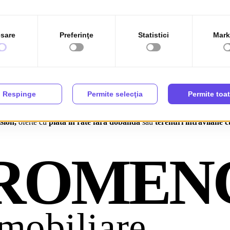
in România – apartamente, case, terenuri și
nchiriere,
disponibile în toată țara. Fie că ești în căutarea unui
apartame
ate, filtre avansate și proprietăți verificate.
mpletă de:
sion,
oferte cu
plată în rate fără dobândă
sau
terenuri intravilane cu