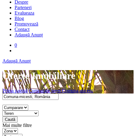
Despre
Parteneri
Evalueaza
Blog
Promovează
Contact
Adaugă Anunț
0
Adaugă Anunț
Oferte Imobiliare
Prima pagină
Cumparare teren Comuna-micesti
Caută
Mai multe filtre