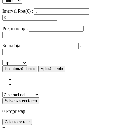
Interval Preț(€) :
-
Preț min/mp :
-
Suprafața :
-
Resetează filtrele
Aplică filtrele
Salveaza cautarea
0
Proprietăți
Calculator rate
+