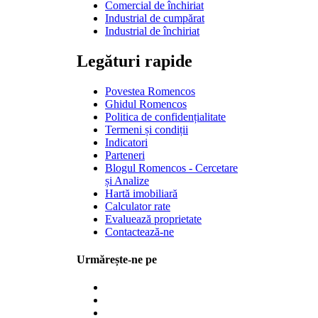
Comercial de închiriat
Industrial de cumpărat
Industrial de închiriat
Legături rapide
Povestea Romencos
Ghidul Romencos
Politica de confidențialitate
Termeni și condiții
Indicatori
Parteneri
Blogul Romencos - Cercetare
și Analize
Hartă imobiliară
Calculator rate
Evaluează proprietate
Contactează-ne
Urmărește-ne pe