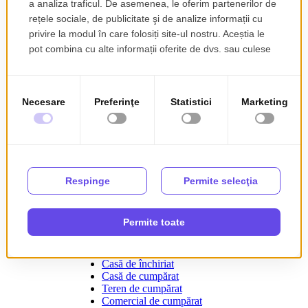
Romencos îți pune la dispoziție o
platformă comparativă pentru
apartamente de vânzare, apartamente
de închiriat, case de vânzare și case
de închiriat, dar îți oferă și
posibilitatea de a cumpăra spațiile
imobiliare respective.
Strada Victoriei 49, Pitești
110017
office@romencosarges.ro
0744812555
Căutări populare
Apartament de închiriat
Apartament de cumpărat
Casă de închiriat
Casă de cumpărat
Teren de cumpărat
Comercial de cumpărat