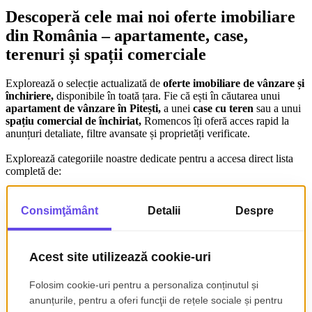
Descoperă cele mai noi oferte imobiliare
din România – apartamente, case,
terenuri și spații comerciale
Explorează o selecție actualizată de
oferte imobiliare de vânzare și
închiriere,
disponibile în toată țara. Fie că ești în căutarea unui
apartament de vânzare în Pitești,
a unei
case cu teren
sau a unui
spațiu comercial de închiriat,
Romencos îți oferă acces rapid la
anunțuri detaliate, filtre avansate și proprietăți verificate.
Explorează categoriile noastre dedicate pentru a accesa direct lista
completă de:
●
Case de vânzare
●
Terenuri de vânzare
●
Apartamente de închiriat
●
Spații comerciale de închiriat
Folosește filtrele disponibile pentru a găsi rapid
proprietăți fără
comision,
oferte cu
plată în rate fără dobândă
sau
terenuri
intravilane cu utilități
în zone în dezvoltare.