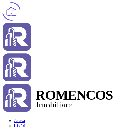
Acasă
Listări