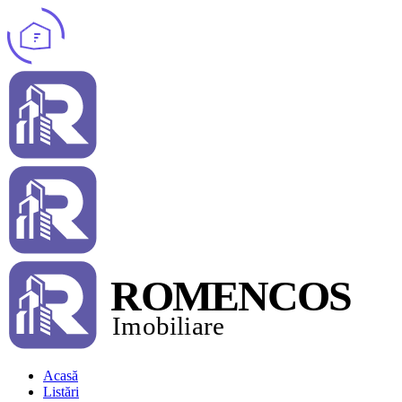
Acasă
Listări