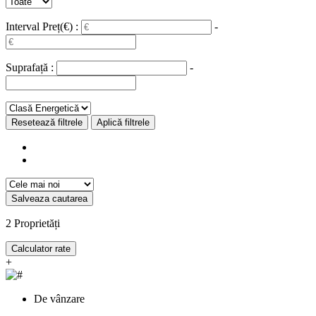
Interval Preț(€) :
-
Suprafață :
-
Resetează filtrele
Aplică filtrele
Salveaza cautarea
2
Proprietăți
Calculator rate
+
De vânzare