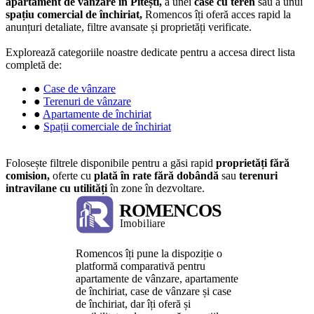
apartament de vânzare în Pitești,
a unei
case cu teren
sau a unui
spațiu comercial de închiriat,
Romencos îți oferă acces rapid la
anunțuri detaliate, filtre avansate și proprietăți verificate.
Explorează categoriile noastre dedicate pentru a accesa direct lista
completă de:
●
Case de vânzare
●
Terenuri de vânzare
●
Apartamente de închiriat
●
Spații comerciale de închiriat
Folosește filtrele disponibile pentru a găsi rapid
proprietăți fără
comision,
oferte cu
plată în rate fără dobândă
sau
terenuri
intravilane cu utilități
în zone în dezvoltare.
Romencos îți pune la dispoziție o
platformă comparativă pentru
apartamente de vânzare, apartamente
de închiriat, case de vânzare și case
de închiriat, dar îți oferă și