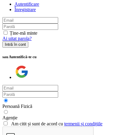
Autentificare
Înregistrare
Ține-mă minte
Ai uitat parola?
Intră în cont
sau Autentifică-te cu
Persoană Fizică
Agenție
Am citit și sunt de acord cu
termenii și condițiile