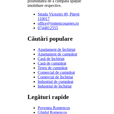
posibilitatea de a cumpăra spațiile
imobiliare respective.
Strada Victoriei 49, Pitești
110017
office@romencosarges.ro
0744812555
Căutări populare
Apartament de închiriat
Apartament de cumpărat
Casă de închiriat
Casă de cumpărat
Teren de cumpărat
Comercial de cumpărat
Comercial de închiriat
Industrial de cumpărat
Industrial de închiriat
Legături rapide
Povestea Romencos
Ghidul Romencos