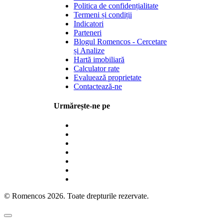
Politica de confidențialitate
Termeni și condiții
Indicatori
Parteneri
Blogul Romencos - Cercetare
și Analize
Hartă imobiliară
Calculator rate
Evaluează proprietate
Contactează-ne
Urmărește-ne pe
© Romencos 2026. Toate drepturile rezervate.