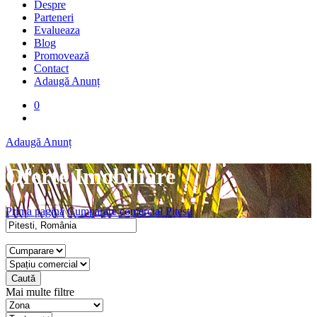
Despre
Parteneri
Evalueaza
Blog
Promovează
Contact
Adaugă Anunț
0
Adaugă Anunț
Oferte Imobiliare
Prima pagină
Cumparare comercial Pitesti
Caută
Mai multe filtre