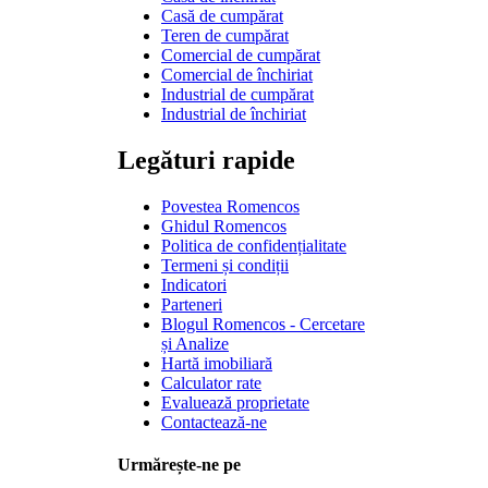
Casă de cumpărat
Teren de cumpărat
Comercial de cumpărat
Comercial de închiriat
Industrial de cumpărat
Industrial de închiriat
Legături rapide
Povestea Romencos
Ghidul Romencos
Politica de confidențialitate
Termeni și condiții
Indicatori
Parteneri
Blogul Romencos - Cercetare
și Analize
Hartă imobiliară
Calculator rate
Evaluează proprietate
Contactează-ne
Urmărește-ne pe