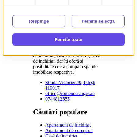
comision,
oferte cu
plată în rate fără dobândă
sau
terenuri
intravilane cu utilități
în zone în dezvoltare.
Romencos îți pune la dispoziție o
platformă comparativă pentru
apartamente de vânzare, apartamente
de închiriat, case de vânzare și case
de închiriat, dar îți oferă și
posibilitatea de a cumpăra spațiile
imobiliare respective.
Strada Victoriei 49, Pitești
110017
office@romencosarges.ro
0744812555
Căutări populare
Apartament de închiriat
Apartament de cumpărat
Casă de închiriat