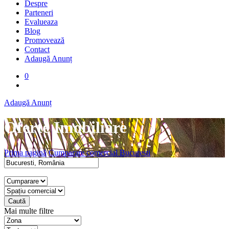
Despre
Parteneri
Evalueaza
Blog
Promovează
Contact
Adaugă Anunț
0
Adaugă Anunț
Oferte Imobiliare
Prima pagină
Cumparare comercial Bucuresti
Caută
Mai multe filtre