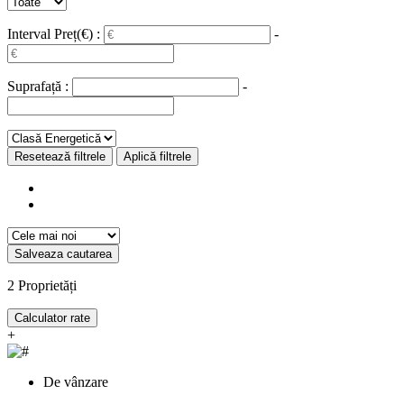
Interval Preț(€) :
-
Suprafață :
-
Resetează filtrele
Aplică filtrele
Salveaza cautarea
2
Proprietăți
Calculator rate
+
De vânzare