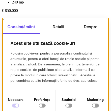
240 mp
€ 850.000
Descoperă cele mai noi oferte imobiliare
din România – apartamente, case,
terenuri și spații comerciale
Explorează o selecție actualizată de
oferte imobiliare de vânzare și
închiriere,
disponibile în toată țara. Fie că ești în căutarea unui
apartament de vânzare în Pitești,
a unei
case cu teren
sau a unui
spațiu comercial de închiriat,
Romencos îți oferă acces rapid la
anunțuri detaliate, filtre avansate și proprietăți verificate.
Explorează categoriile noastre dedicate pentru a accesa direct lista
completă de:
●
Case de vânzare
●
Terenuri de vânzare
●
Apartamente de închiriat
●
Spații comerciale de închiriat
Folosește filtrele disponibile pentru a găsi rapid
proprietăți fără