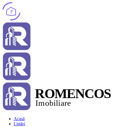
Acasă
Listări