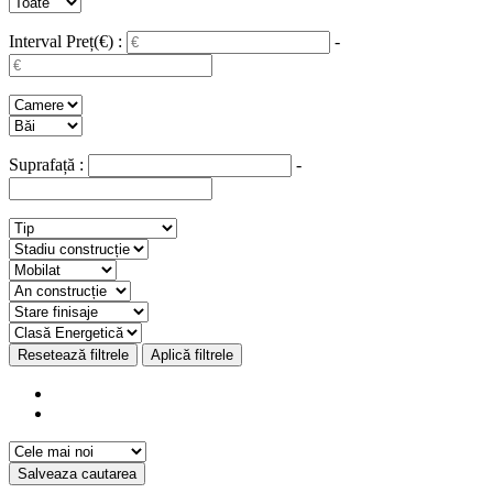
Interval Preț(€) :
-
Suprafață :
-
Resetează filtrele
Aplică filtrele
Salveaza cautarea