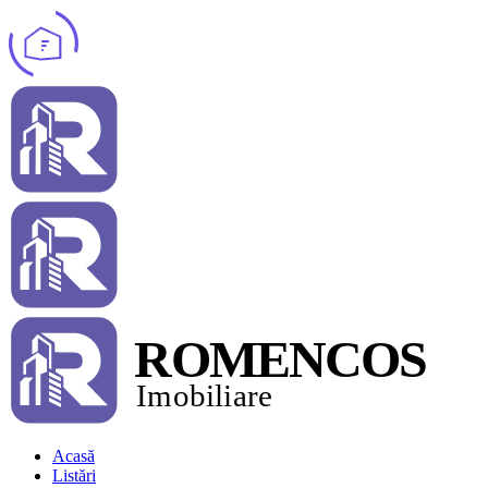
Acasă
Listări