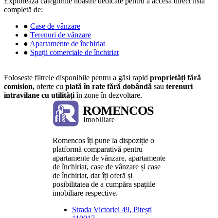
Explorează categoriile noastre dedicate pentru a accesa direct lista
completă de:
●
Case de vânzare
●
Terenuri de vânzare
●
Apartamente de închiriat
●
Spații comerciale de închiriat
Folosește filtrele disponibile pentru a găsi rapid
proprietăți fără
comision,
oferte cu
plată în rate fără dobândă
sau
terenuri
intravilane cu utilități
în zone în dezvoltare.
Romencos îți pune la dispoziție o
platformă comparativă pentru
apartamente de vânzare, apartamente
de închiriat, case de vânzare și case
de închiriat, dar îți oferă și
posibilitatea de a cumpăra spațiile
imobiliare respective.
Strada Victoriei 49, Pitești