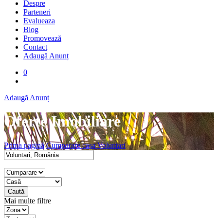
Despre
Parteneri
Evalueaza
Blog
Promovează
Contact
Adaugă Anunț
0
Adaugă Anunț
Oferte Imobiliare
Prima pagină
Cumparare casa Voluntari
Caută
Mai multe filtre