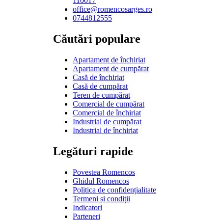
110017
office@romencosarges.ro
0744812555
Căutări populare
Apartament de închiriat
Apartament de cumpărat
Casă de închiriat
Casă de cumpărat
Teren de cumpărat
Comercial de cumpărat
Comercial de închiriat
Industrial de cumpărat
Industrial de închiriat
Legături rapide
Povestea Romencos
Ghidul Romencos
Politica de confidențialitate
Termeni și condiții
Indicatori
Parteneri