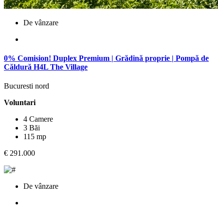
De vânzare
0% Comision! Duplex Premium | Grădină proprie | Pompă de
Căldură H4L The Village
Bucuresti nord
Voluntari
4 Camere
3 Băi
115 mp
€ 291.000
De vânzare