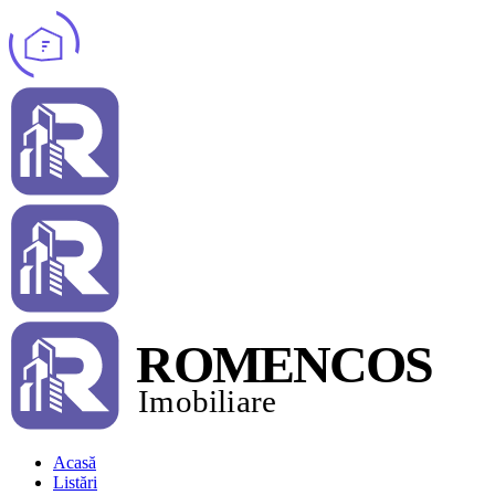
Acasă
Listări