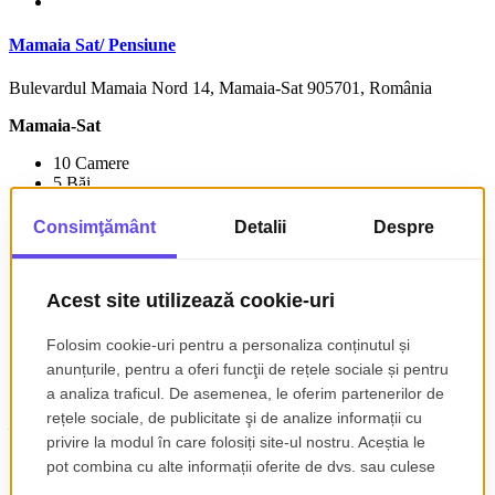
Mamaia Sat/ Pensiune
Bulevardul Mamaia Nord 14, Mamaia-Sat 905701, România
Mamaia-Sat
10 Camere
5 Băi
350 mp
Casă/Vilă
€ 385.000
Descoperă cele mai noi oferte imobiliare
din România – apartamente, case,
terenuri și spații comerciale
Explorează o selecție actualizată de
oferte imobiliare de vânzare și
închiriere,
disponibile în toată țara. Fie că ești în căutarea unui
apartament de vânzare în Pitești,
a unei
case cu teren
sau a unui
spațiu comercial de închiriat,
Romencos îți oferă acces rapid la
anunțuri detaliate, filtre avansate și proprietăți verificate.