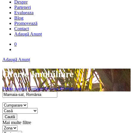
Despre
Parteneri
Evalueaza
Blog
Promovează
Contact
Adaugă Anunț
0
Adaugă Anunț
Oferte Imobiliare
Prima pagină
Cumparare casa Mamaia-sat
Caută
Mai multe filtre