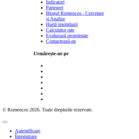
Indicatori
Parteneri
Blogul Romencos - Cercetare
și Analize
Hartă imobiliară
Calculator rate
Evaluează proprietate
Contactează-ne
Urmărește-ne pe
© Romencos 2026. Toate drepturile rezervate.
Autentificare
Înregistrare