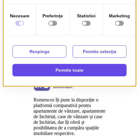
Explorează categoriile noastre dedicate pentru a accesa direct lista
completă de:
●
Case de vânzare
●
Terenuri de vânzare
●
Apartamente de închiriat
●
Spații comerciale de închiriat
Folosește filtrele disponibile pentru a găsi rapid
proprietăți fără
comision,
oferte cu
plată în rate fără dobândă
sau
terenuri
intravilane cu utilități
în zone în dezvoltare.
Romencos îți pune la dispoziție o
platformă comparativă pentru
apartamente de vânzare, apartamente
de închiriat, case de vânzare și case
de închiriat, dar îți oferă și
posibilitatea de a cumpăra spațiile
imobiliare respective.