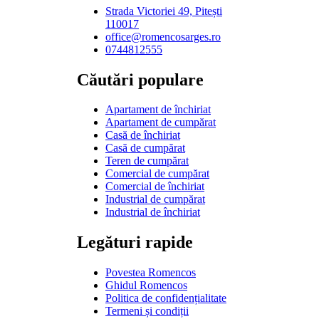
Strada Victoriei 49, Pitești
110017
office@romencosarges.ro
0744812555
Căutări populare
Apartament de închiriat
Apartament de cumpărat
Casă de închiriat
Casă de cumpărat
Teren de cumpărat
Comercial de cumpărat
Comercial de închiriat
Industrial de cumpărat
Industrial de închiriat
Legături rapide
Povestea Romencos
Ghidul Romencos
Politica de confidențialitate
Termeni și condiții