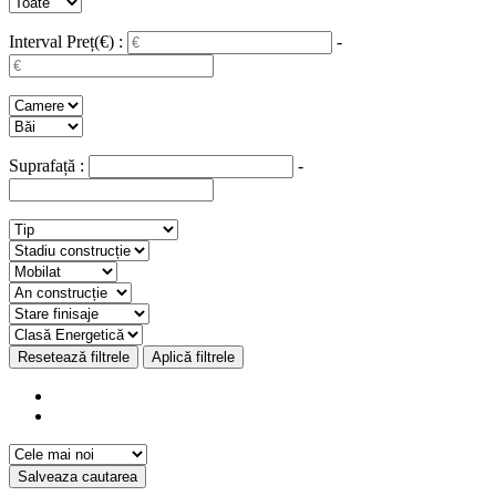
Interval Preț(€) :
-
Suprafață :
-
Resetează filtrele
Aplică filtrele
Salveaza cautarea