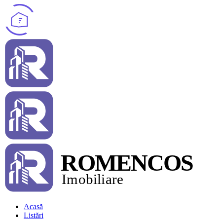
Acasă
Listări