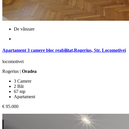
De vânzare
Apartament 3 camere bloc reabilitat,Rogerius, Str. Locomotivei
locomotivei
Rogerius |
Oradea
3 Camere
2 Băi
67 mp
Apartament
€ 95.000