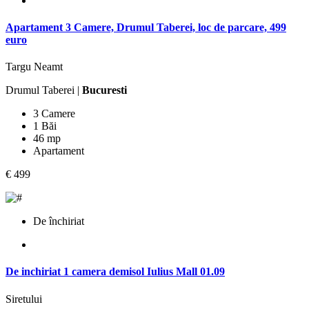
Apartament 3 Camere, Drumul Taberei, loc de parcare, 499
euro
Targu Neamt
Drumul Taberei |
Bucuresti
3 Camere
1 Băi
46 mp
Apartament
€ 499
De închiriat
De inchiriat 1 camera demisol Iulius Mall 01.09
Siretului