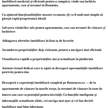
imobiliară modernă și eficientă pentru a cumpăra, vinde sau închiria
apartamente, case și terenuri în România.
Cu ajutorul funcționalităților noastre avansate, îți va fi mult mai simplu să
găsești rapid proprietatea ideală
Salvarea căutărilor tale pentru apartamente, case sau terenuri de vânzare și
închiriere
Adăugarea ofertelor imobiliare în lista ta de favorite
Ascunderea proprietăților deja vizionate, pentru o navigare mai eficientă
Vizualizarea rapidă a proprietăților noi și actualizate în platformă
Asistent virtual dedicat care te ajută să descoperi oportunitățile imobiliare
potrivite pentru tine
Descoperă o experiență imobiliară completă pe Romencos.ro — de la
apartamente de vânzare în marile orașe, la terenuri de vânzare în zone de
interes sau case cu potențial pentru investiții. Cu funcțiile inteligente și
informațiile actualizate zilnic, vei naviga mai ușor și vei lua decizii
imobiliare mai bine informate.