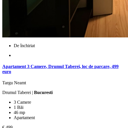
De închiriat
Apartament 3 Camere, Drumul Taberei, loc de parcare, 499
euro
Targu Neamt
Drumul Taberei |
Bucuresti
3 Camere
1 Băi
46 mp
Apartament
€ 499