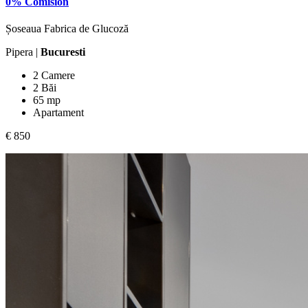
0% Comision
Șoseaua Fabrica de Glucoză
Pipera |
Bucuresti
2 Camere
2 Băi
65 mp
Apartament
€ 850