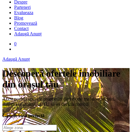
Despre
Parteneri
Evalueaza
Blog
Promovează
Contact
Adaugă Anunț
0
Adaugă Anunț
Descoperă ofertele imobiliare
din orașul tău
Acest portal cuprinde proprietăți dintre cele mai diverse, știri,
statistici și analize, ca TU să iei decizia corectă
Găsește casa perfectă