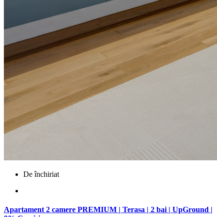
De închiriat
Apartament 2 camere PREMIUM | Terasa | 2 bai | UpGround |