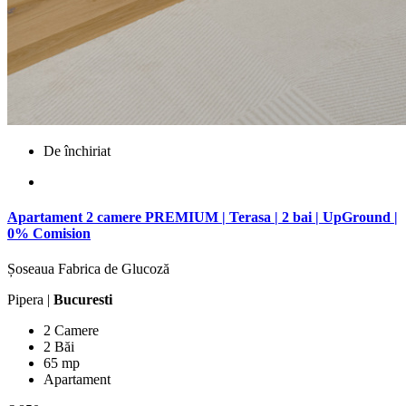
De închiriat
Apartament 2 camere PREMIUM | Terasa | 2 bai | UpGround |
0% Comision
Șoseaua Fabrica de Glucoză
Pipera |
Bucuresti
2 Camere
2 Băi
65 mp
Apartament