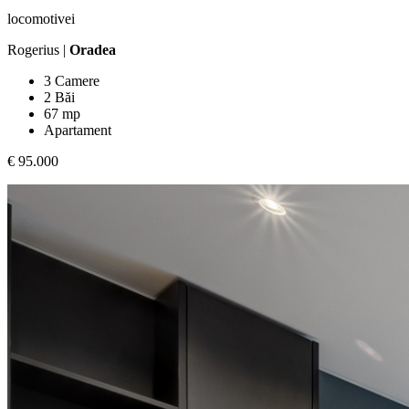
locomotivei
Rogerius |
Oradea
3 Camere
2 Băi
67 mp
Apartament
€ 95.000