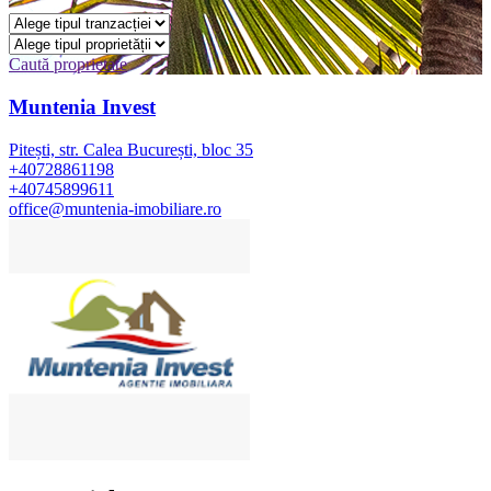
Caută proprietate
Muntenia Invest
Pitești, str. Calea București, bloc 35
+40728861198
+40745899611
office@muntenia-imobiliare.ro