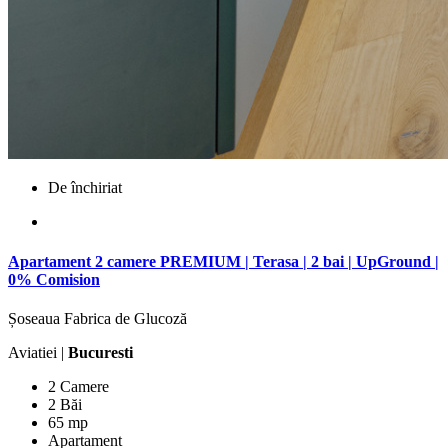
De închiriat
Apartament 2 camere PREMIUM | Terasa | 2 bai | UpGround |
0% Comision
Șoseaua Fabrica de Glucoză
Aviatiei |
Bucuresti
2 Camere
2 Băi
65 mp
Apartament