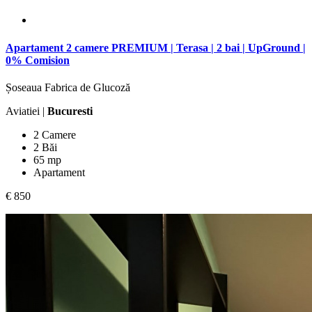
Apartament 2 camere PREMIUM | Terasa | 2 bai | UpGround |
0% Comision
Șoseaua Fabrica de Glucoză
Aviatiei |
Bucuresti
2 Camere
2 Băi
65 mp
Apartament
€ 850