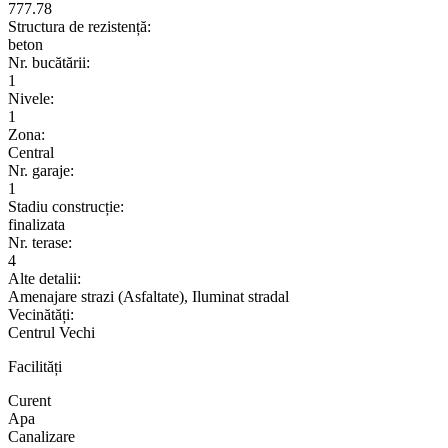
777.78
Structura de rezistență:
beton
Nr. bucătării:
1
Nivele:
1
Zona:
Central
Nr. garaje:
1
Stadiu construcție:
finalizata
Nr. terase:
4
Alte detalii:
Amenajare strazi (Asfaltate), Iluminat stradal
Vecinătăți:
Centrul Vechi
Facilități
Curent
Apa
Canalizare