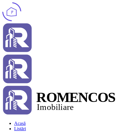
Acasă
Listări