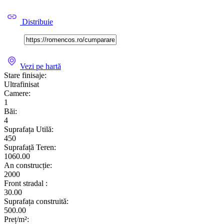
Distribuie
Vezi pe hartă
Stare finisaje:
Ultrafinisat
Camere:
1
Băi:
4
Suprafața Utilă:
450
Suprafață Teren:
1060.00
An construcție:
2000
Front stradal :
30.00
Suprafața construită:
500.00
Preț/m²: