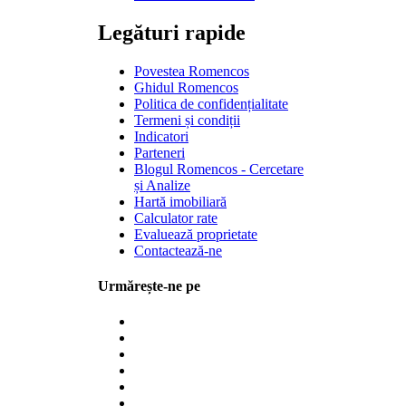
Legături rapide
Povestea Romencos
Ghidul Romencos
Politica de confidențialitate
Termeni și condiții
Indicatori
Parteneri
Blogul Romencos - Cercetare
și Analize
Hartă imobiliară
Calculator rate
Evaluează proprietate
Contactează-ne
Urmărește-ne pe