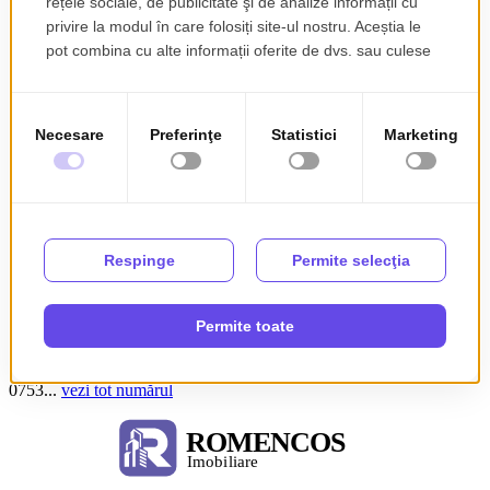
deosebite, singur curte, deschidere generoasa.
Vila este dispusa pe nivel de D+P+1+M.
Demisol General pe toata suprafata casei, camera antiatomica,
construita din beton turnat si caramida, 2 intrari, terase mari
generoase, garaj.
Suprafat teren 1060mp, amprenta casei 200mp, camere
decomandate.
Finisaje de calitate, usi interioare Pinum, scara impunatoare din
Marmura.
Se preteza pentru locuit, firma, etc.
Fara certificat energetic, urmeaza a fi facut.
Detalii contact
Monica Avram
Telefon
0753...
vezi tot numărul