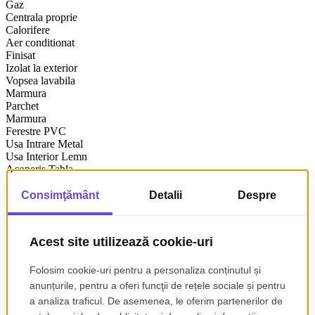
Gaz
Centrala proprie
Calorifere
Aer conditionat
Finisat
Izolat la exterior
Vopsea lavabila
Marmura
Parchet
Marmura
Ferestre PVC
Usa Intrare Metal
Usa Interior Lemn
Acoperis Tabla
Spatiu depozitare
WC Serviciu
Apometre
Contor gaz
Curte
Gradina
Detalii
Zona Localitatea Urziceni, Centrul Vechi.
Vanzare vila impunatoare, pretabila pentru locuit, firma, finisaje