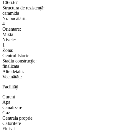
1066.67
Structura de rezistență:
caramida
Nr. bucătării:
4
Orientare:
Mixta
Nivele:
1
Zona:
Centrul Istoric
Stadiu construcție:
finalizata
Alte detalii:
Vecinătăți:
Facilități
Curent
Apa
Canalizare
Gaz
Centrala proprie
Calorifere
Finisat