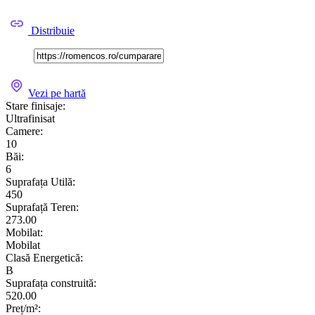
Distribuie
Vezi pe hartă
Stare finisaje:
Ultrafinisat
Camere:
10
Băi:
6
Suprafața Utilă:
450
Suprafață Teren:
273.00
Mobilat:
Mobilat
Clasă Energetică:
B
Suprafața construită:
520.00
Preț/m²: