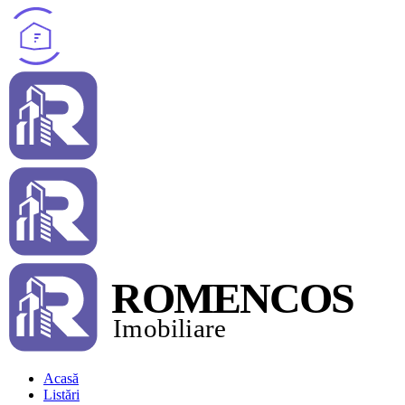
Acasă
Listări