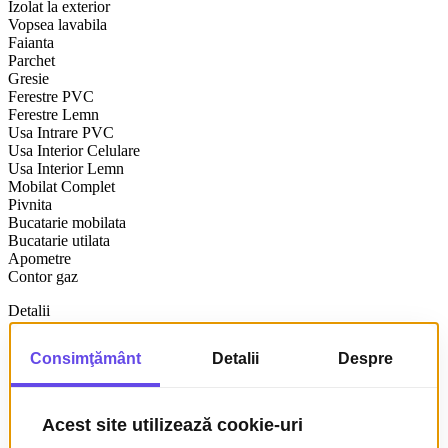
Izolat la exterior
Vopsea lavabila
Faianta
Parchet
Gresie
Ferestre PVC
Ferestre Lemn
Usa Intrare PVC
Usa Interior Celulare
Usa Interior Lemn
Mobilat Complet
Pivnita
Bucatarie mobilata
Bucatarie utilata
Apometre
Contor gaz
Detalii
Agentia Nova Imob va propune spre vanzare o locuinta individuala
amplasata pe un teren de 273 mp, situata in Centrul Orasului Sibiu,
respectiv Str. Victor Tordosan.
Compartimentare: