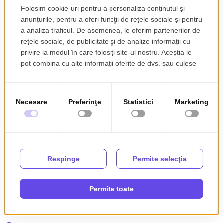
Parter: living + bucatarie, 2 camere, 3 bai, hol, camara, pivnita;
Etaj: 5 camere, 2 bucatarii, 2 bai, hol;
Mansarda: 2 camere, dressing, hol+casa scarii, 2 incaperi
neamenajate;
Locuinta poate fi recompartimentata in 5 apartamente.
Avantaje:
- zona centrala;
- locuinta singur in curte;
- posibilitate de investitie;
Pret: 480.000 Euro - COMISION 0
Tel: 0749 244 824 - Georgiana
Detalii contact
Georgiana Olaru