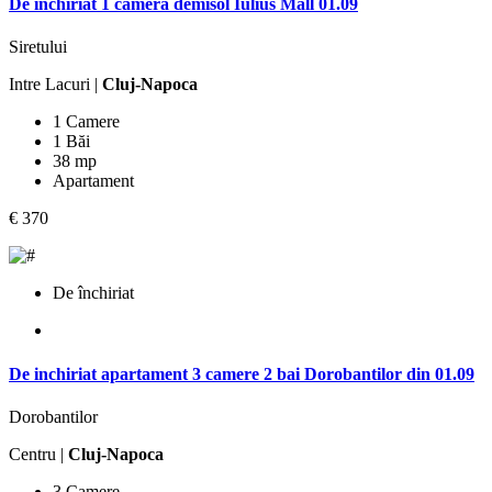
De inchiriat 1 camera demisol Iulius Mall 01.09
Siretului
Intre Lacuri |
Cluj-Napoca
1 Camere
1 Băi
38 mp
Apartament
€ 370
De închiriat
De inchiriat apartament 3 camere 2 bai Dorobantilor din 01.09
Dorobantilor
Centru |
Cluj-Napoca
3 Camere