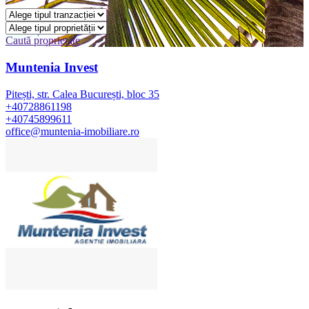
Caută proprietate
Muntenia Invest
Pitești, str. Calea București, bloc 35
+40728861198
+40745899611
office@muntenia-imobiliare.ro