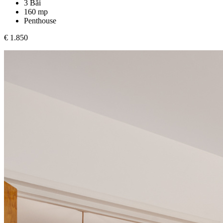
3 Băi
160 mp
Penthouse
€ 1.850