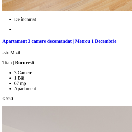
De închiriat
Apartament 3 camere decomandat | Metrou 1 Decembrie
-str. Mizil
Titan |
Bucuresti
3 Camere
1 Băi
67 mp
Apartament
€ 550