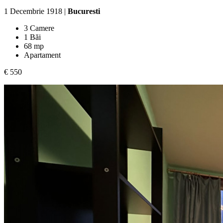
1 Decembrie 1918 |
Bucuresti
3 Camere
1 Băi
68 mp
Apartament
€ 550