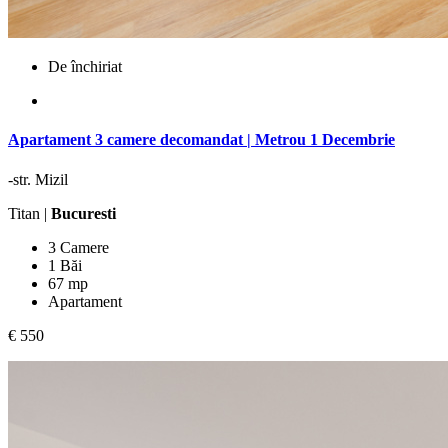
De închiriat
Apartament 3 camere decomandat | Metrou 1 Decembrie
-str. Mizil
Titan |
Bucuresti
3 Camere
1 Băi
67 mp
Apartament
€ 550