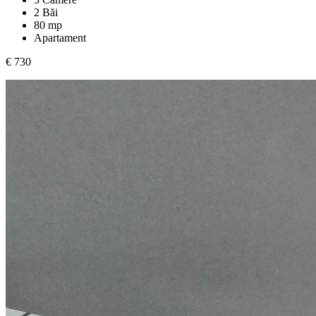
2 Băi
80 mp
Apartament
€ 730