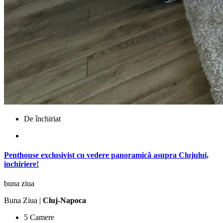
De închiriat
Penthouse exclusivist cu vedere panoramică asupra Clujului,
inchiriere!
buna ziua
Buna Ziua |
Cluj-Napoca
5 Camere