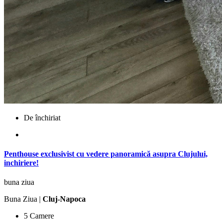
De închiriat
Penthouse exclusivist cu vedere panoramică asupra Clujului,
inchiriere!
buna ziua
Buna Ziua |
Cluj-Napoca
5 Camere