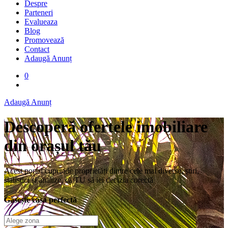
Despre
Parteneri
Evalueaza
Blog
Promovează
Contact
Adaugă Anunț
0
Adaugă Anunț
Descoperă ofertele imobiliare
din orașul tău
Acest portal cuprinde proprietăți dintre cele mai diverse, știri,
statistici și analize, ca TU să iei decizia corectă
Găsește casa perfectă