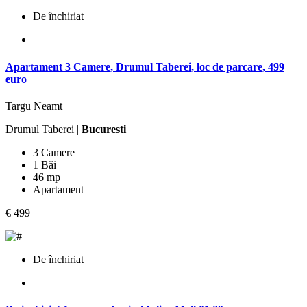
De închiriat
Apartament 3 Camere, Drumul Taberei, loc de parcare, 499
euro
Targu Neamt
Drumul Taberei |
Bucuresti
3 Camere
1 Băi
46 mp
Apartament
€ 499
De închiriat