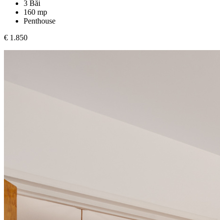
3 Băi
160 mp
Penthouse
€ 1.850