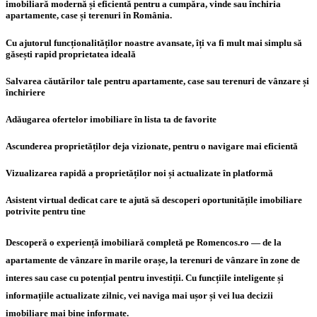
imobiliară modernă și eficientă pentru a cumpăra, vinde sau închiria
apartamente, case și terenuri în România.
Cu ajutorul funcționalităților noastre avansate, îți va fi mult mai simplu să
găsești rapid proprietatea ideală
Salvarea căutărilor tale pentru apartamente, case sau terenuri de vânzare și
închiriere
Adăugarea ofertelor imobiliare în lista ta de favorite
Ascunderea proprietăților deja vizionate, pentru o navigare mai eficientă
Vizualizarea rapidă a proprietăților noi și actualizate în platformă
Asistent virtual dedicat care te ajută să descoperi oportunitățile imobiliare
potrivite pentru tine
Descoperă o experiență imobiliară completă pe Romencos.ro — de la
apartamente de vânzare în marile orașe, la terenuri de vânzare în zone de
interes sau case cu potențial pentru investiții. Cu funcțiile inteligente și
informațiile actualizate zilnic, vei naviga mai ușor și vei lua decizii
imobiliare mai bine informate.