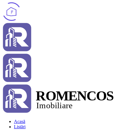
Acasă
Listări