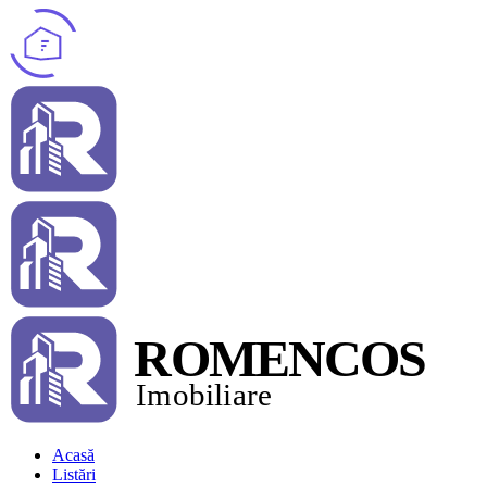
Acasă
Listări