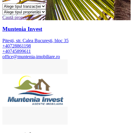
Caută proprietate
Muntenia Invest
Pitești, str. Calea București, bloc 35
+40728861198
+40745899611
office@muntenia-imobiliare.ro