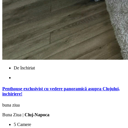
De închiriat
Penthouse exclusivist cu vedere panoramică asupra Clujului,
inchiriere!
buna ziua
Buna Ziua |
Cluj-Napoca
5 Camere