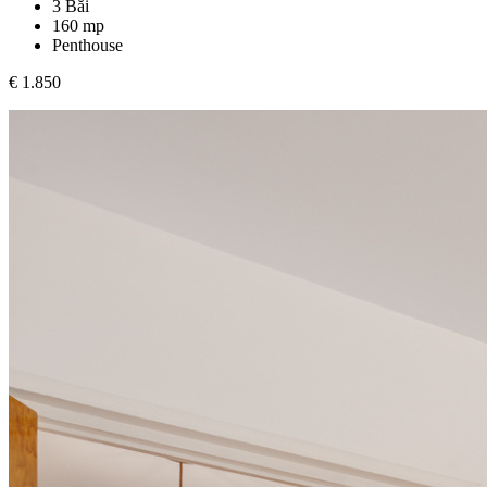
3 Băi
160 mp
Penthouse
€ 1.850