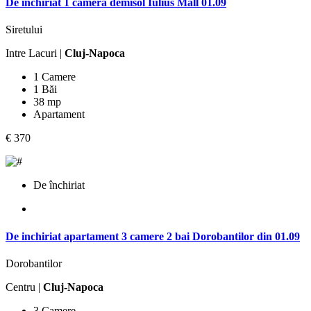
De inchiriat 1 camera demisol Iulius Mall 01.09
Siretului
Intre Lacuri |
Cluj-Napoca
1 Camere
1 Băi
38 mp
Apartament
€ 370
De închiriat
De inchiriat apartament 3 camere 2 bai Dorobantilor din 01.09
Dorobantilor
Centru |
Cluj-Napoca
3 Camere