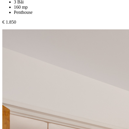
3 Băi
160 mp
Penthouse
€ 1.850