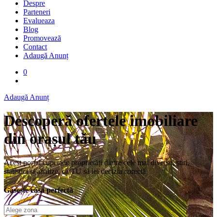
Despre
Parteneri
Evalueaza
Blog
Promovează
Contact
Adaugă Anunț
0
Adaugă Anunț
Descoperă ofertele imobiliare
din orașul tău
Acest portal cuprinde proprietăți dintre cele mai diverse, știri,
statistici și analize, ca TU să iei decizia corectă
Găsește casa perfectă