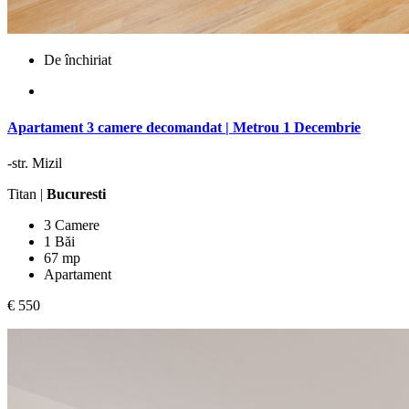
De închiriat
Apartament 3 camere decomandat | Metrou 1 Decembrie
-str. Mizil
Titan |
Bucuresti
3 Camere
1 Băi
67 mp
Apartament
€ 550