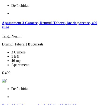
De închiriat
Apartament 3 Camere, Drumul Taberei, loc de parcare, 499
euro
Targu Neamt
Drumul Taberei |
Bucuresti
3 Camere
1 Băi
46 mp
Apartament
€ 499
De închiriat