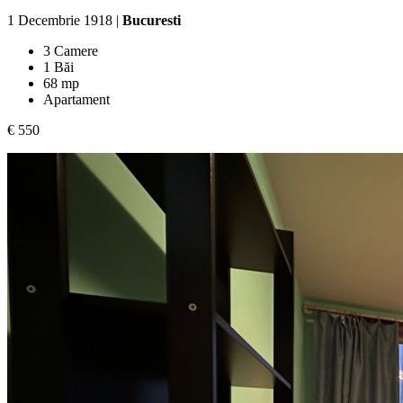
1 Decembrie 1918 |
Bucuresti
3 Camere
1 Băi
68 mp
Apartament
€ 550