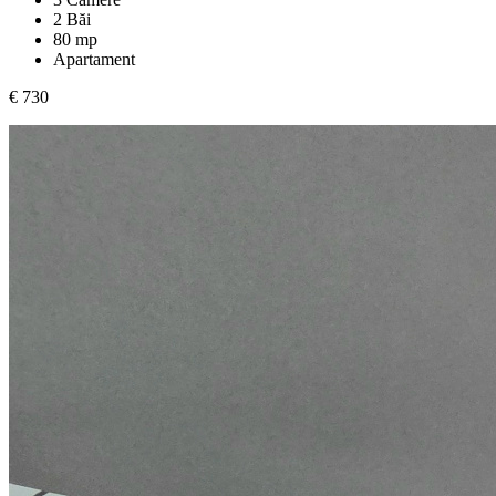
2 Băi
80 mp
Apartament
€ 730