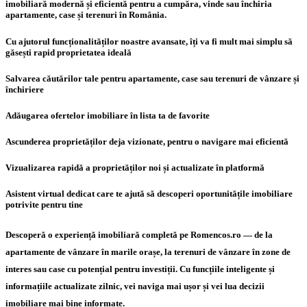
imobiliară modernă și eficientă pentru a cumpăra, vinde sau închiria
apartamente, case și terenuri în România.
Cu ajutorul funcționalităților noastre avansate, îți va fi mult mai simplu să
găsești rapid proprietatea ideală
Salvarea căutărilor tale pentru apartamente, case sau terenuri de vânzare și
închiriere
Adăugarea ofertelor imobiliare în lista ta de favorite
Ascunderea proprietăților deja vizionate, pentru o navigare mai eficientă
Vizualizarea rapidă a proprietăților noi și actualizate în platformă
Asistent virtual dedicat care te ajută să descoperi oportunitățile imobiliare
potrivite pentru tine
Descoperă o experiență imobiliară completă pe Romencos.ro — de la
apartamente de vânzare în marile orașe, la terenuri de vânzare în zone de
interes sau case cu potențial pentru investiții. Cu funcțiile inteligente și
informațiile actualizate zilnic, vei naviga mai ușor și vei lua decizii
imobiliare mai bine informate.