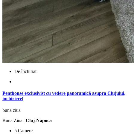
De închiriat
Penthouse exclusivist cu vedere panoramică asupra Clujului,
inchiriere!
buna ziua
Buna Ziua |
Cluj-Napoca
5 Camere