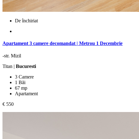
De închiriat
Apartament 3 camere decomandat | Metrou 1 Decembrie
-str. Mizil
Titan |
Bucuresti
3 Camere
1 Băi
67 mp
Apartament
€ 550