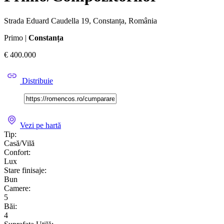
Strada Eduard Caudella 19, Constanța, România
Primo |
Constanța
€ 400.000
Distribuie
Vezi pe hartă
Tip:
Casă/Vilă
Confort:
Lux
Stare finisaje:
Bun
Camere:
5
Băi:
4