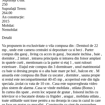
Suprafața Utilă:
250
Suprafață Teren:
264.00
An construcție:
2015
Mobilat:
Nemobilat
Detalii
Va propunem in exclusivitate o vila compusa din : Demisol de 22
mp , unde este camera centralei si depozitare ca si beci . Parter
compus din garaj , living cu acces in garaj , bucatarie inchisa , baie ,
dormitor , 2 intrari , intrarea principala si intrarea din foisor amplast
in spatele curti , mentionam ca la parter si etaj 1 , sunt rulouri
exterioare . Etajul este compus din 3 dormitoare , unul matrimonial
cu baie si dresing propiu si o alta baie mare pe hol , balcon etc . M
ansarda este compusa din Baie cu uscator , dormitor , sauna propie
si restul este necompartimentat 40-45 mp , acoperisul este din tigla
speciala ,izolat cu vata de 10 cm . Casa este supravegheata video
plus sistem de alarma .Casa se vinde mobilata , utilata (Bonus )
In curtea din spate , avem loc separat de gratar , foisorul inchis cu
televizor si o bucatarie dotata cu frigider , aragaz , mobilata utilata ,
toate utilitatile sunt trase pentru a nu deranja in casa in cazul in care
se face un gratar cu musafiri , Constructie cu simt de raspundere ,