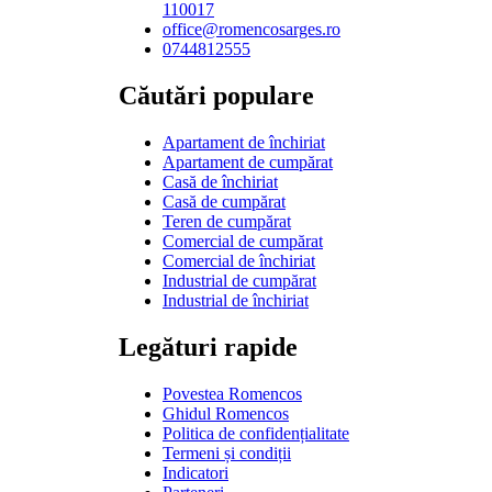
110017
office@romencosarges.ro
0744812555
Căutări populare
Apartament de închiriat
Apartament de cumpărat
Casă de închiriat
Casă de cumpărat
Teren de cumpărat
Comercial de cumpărat
Comercial de închiriat
Industrial de cumpărat
Industrial de închiriat
Legături rapide
Povestea Romencos
Ghidul Romencos
Politica de confidențialitate
Termeni și condiții
Indicatori