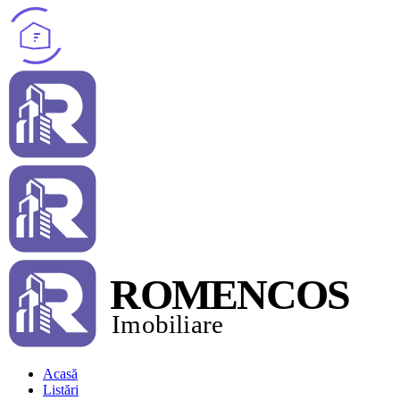
Acasă
Listări