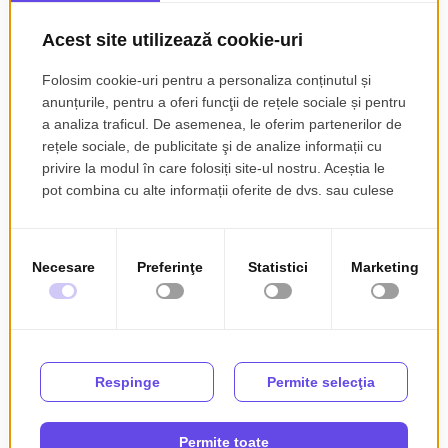
Contor caldura
Contor gaz
Masina de spalat rufe
Frigider
Aragaz
TV
Cuptor microunde
Interfon
Detalii
Va oferim spre inchiriere apartament 4 camere,confort 1,compus din
1 leaving(17,11mp),3 dormitoare(15mp si 10 mp),bucatarie
spatiosa,2 bai,camara si 1 balcon.Imobilul este complet
utilat(centrala FERROLI,ARAGAZ,CUPTOR CU
MICROUNDE,FRIGIDER,MASINA DE
SPALAT,ASPIRATOR,FIER DE CALCAT
,TELEVIZOARE,BICICLETA DE CAMERA PENTRU
EXERCITII) si mobilat.Amplasamentul apartamentului (compex 2
trivale) face accesul foarte rapid catre statia de transport in
comun,scoli,gradinite,piata,marketuri,farmacii si spre parcul
TRIVALE.Pentru a te covinge de cele enumerate mai sus si pentru a
primi si alte informatii SUNA ACUM si mergem cu drag la
vizionare!
INFO