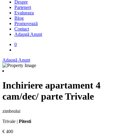
Despre
Parteneri
Evalueaza
Blog
Promovează
Contact
Adaugă Anunț
0
Adaugă Anunț
Inchiriere apartament 4
cam/dec/ parte Trivale
zimbrului
Trivale |
Pitesti
€ 400