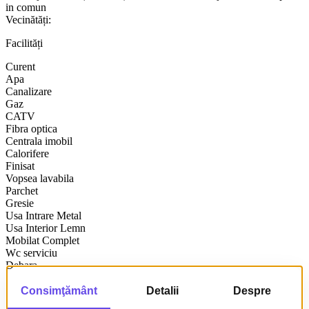
in comun
Vecinătăți:
Facilități
Curent
Apa
Canalizare
Gaz
CATV
Fibra optica
Centrala imobil
Calorifere
Finisat
Vopsea lavabila
Parchet
Gresie
Usa Intrare Metal
Usa Interior Lemn
Mobilat Complet
Wc serviciu
Debara
Bucatarie mobilata
Bucatarie utilata
Apometre