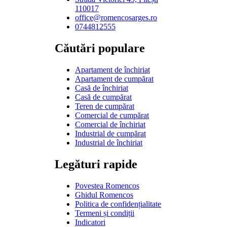
110017
office@romencosarges.ro
0744812555
Căutări populare
Apartament de închiriat
Apartament de cumpărat
Casă de închiriat
Casă de cumpărat
Teren de cumpărat
Comercial de cumpărat
Comercial de închiriat
Industrial de cumpărat
Industrial de închiriat
Legături rapide
Povestea Romencos
Ghidul Romencos
Politica de confidențialitate
Termeni și condiții
Indicatori