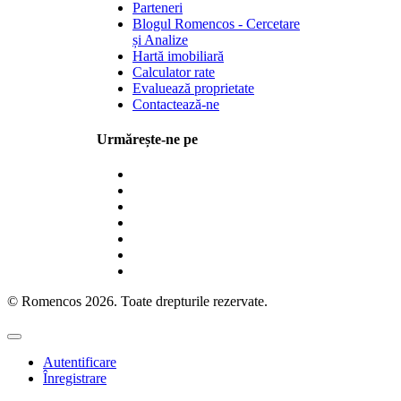
Parteneri
Blogul Romencos - Cercetare
și Analize
Hartă imobiliară
Calculator rate
Evaluează proprietate
Contactează-ne
Urmărește-ne pe
© Romencos 2026. Toate drepturile rezervate.
Autentificare
Înregistrare