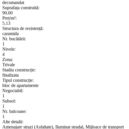
decomandat
Suprafața construită:
90.00
Preț/m²:
5.13
Structura de rezistență:
caramida
Nr. bucătării:
1
Nivele:
4
Zona:
Trivale
Stadiu construcție:
finalizata
Tipul construcție:
bloc de apartamente
Negociabil:
1
Subsol:
1
Nr. balcoane:
1
Alte detalii:
Amenajare strazi (Asfaltate), Iluminat stradal, Mijloace de transport