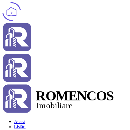
Acasă
Listări