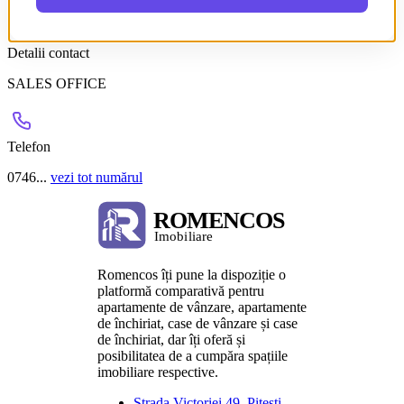
-disponibilitate incepand cu 15 Decembrie 2024
-comision agentie 50% din costul unei chirii,platibili o singura data
Detalii contact
SALES OFFICE
Telefon
0746...
vezi tot numărul
Romencos îți pune la dispoziție o
platformă comparativă pentru
apartamente de vânzare, apartamente
de închiriat, case de vânzare și case
de închiriat, dar îți oferă și
posibilitatea de a cumpăra spațiile
imobiliare respective.
Strada Victoriei 49, Pitești