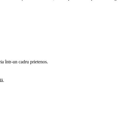
eia într-un cadru prietenos.
lă.