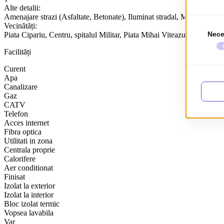
Alte detalii:
Amenajare strazi (Asfaltate, Betonate), Iluminat stradal, Mijloace de 
Vecinătăți:
Piata Cipariu, Centru, spitalul Militar, Piata Mihai Viteazu, NTT DA
Facilități
Curent
Apa
Canalizare
Gaz
CATV
Telefon
Acces internet
Fibra optica
Utilitati in zona
Centrala proprie
Calorifere
Aer conditionat
Finisat
Izolat la exterior
Izolat la interior
Bloc izolat termic
Vopsea lavabila
Var