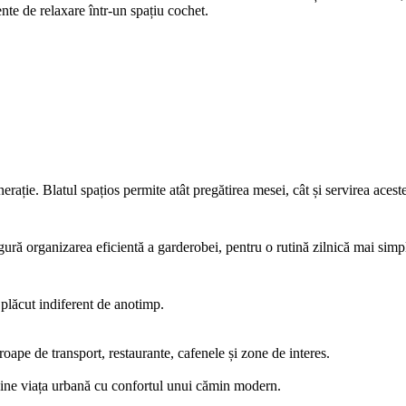
ente de relaxare într-un spațiu cochet.
erație. Blatul spațios permite atât pregătirea mesei, cât și servirea acest
gură organizarea eficientă a garderobei, pentru o rutină zilnică mai simp
 plăcut indiferent de anotimp.
oape de transport, restaurante, cafenele și zone de interes.
mbine viața urbană cu confortul unui cămin modern.