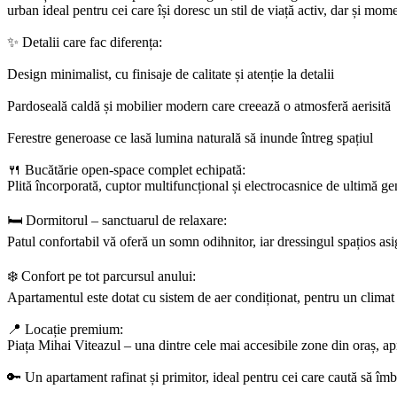
urban ideal pentru cei care își doresc un stil de viață activ, dar și mom
✨ Detalii care fac diferența:
Design minimalist, cu finisaje de calitate și atenție la detalii
Pardoseală caldă și mobilier modern care creează o atmosferă aerisită
Ferestre generoase ce lasă lumina naturală să inunde întreg spațiul
🍴 Bucătărie open-space complet echipată:
Plită încorporată, cuptor multifuncțional și electrocasnice de ultimă gen
🛏 Dormitorul – sanctuarul de relaxare:
Patul confortabil vă oferă un somn odihnitor, iar dressingul spațios asi
❄️ Confort pe tot parcursul anului:
Apartamentul este dotat cu sistem de aer condiționat, pentru un climat
📍 Locație premium:
Piața Mihai Viteazul – una dintre cele mai accesibile zone din oraș, apr
🔑 Un apartament rafinat și primitor, ideal pentru cei care caută să î