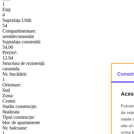
1
Etaj:
4
Suprafața Utilă:
54
Compartimentare:
semidecomandat
Suprafața construită:
54.00
Preț/m²:
12.94
Structura de rezistență:
caramida
Nr. bucătării:
1
Orientare:
Sud
Zona:
Centru
Stadiu construcție:
finalizata
Tipul construcție:
bloc de apartamente
Nr. balcoane:
1