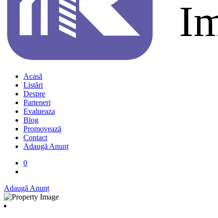
Acasă
Listări
Despre
Parteneri
Evalueaza
Blog
Promovează
Contact
Adaugă Anunț
0
Adaugă Anunț