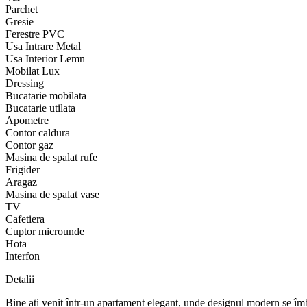
Parchet
Gresie
Ferestre PVC
Usa Intrare Metal
Usa Interior Lemn
Mobilat Lux
Dressing
Bucatarie mobilata
Bucatarie utilata
Apometre
Contor caldura
Contor gaz
Masina de spalat rufe
Frigider
Aragaz
Masina de spalat vase
TV
Cafetiera
Cuptor microunde
Hota
Interfon
Detalii
Bine ați venit într-un apartament elegant, unde designul modern se îmbin