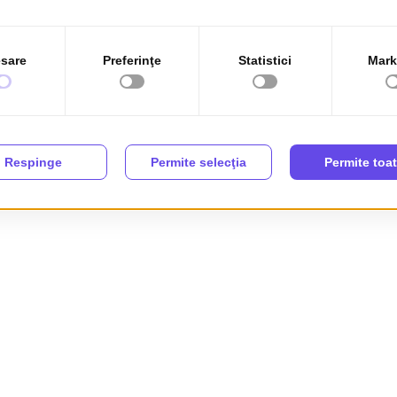
transport in comun
TA