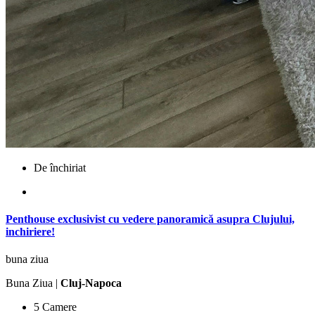
De închiriat
Penthouse exclusivist cu vedere panoramică asupra Clujului,
inchiriere!
buna ziua
Buna Ziua |
Cluj-Napoca
5 Camere