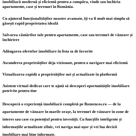
imobiliară modernă și eficientă pentru a cumpăra, vinde sau închiria
apartamente, case și terenuri în România.
Cu ajutorul funcționalităților noastre avansate, îți va fi mult mai simplu să
găsești rapid proprietatea ideală
Salvarea căutărilor tale pentru apartamente, case sau terenuri de vânzare și
închiriere
Adăugarea ofertelor imobiliare în lista ta de favorite
Ascunderea proprietăților deja vizionate, pentru o navigare mai eficientă
Vizualizarea rapidă a proprietăților noi și actualizate în platformă
Asistent virtual dedicat care te ajută să descoperi oportunitățile imobiliare
potrivite pentru tine
Descoperă o experiență imobiliară completă pe Romencos.ro — de la
apartamente de vânzare în marile orașe, la terenuri de vânzare în zone de
interes sau case cu potențial pentru investiții. Cu funcțiile inteligente și
informațiile actualizate zilnic, vei naviga mai ușor și vei lua decizii
imobiliare mai bine informate.