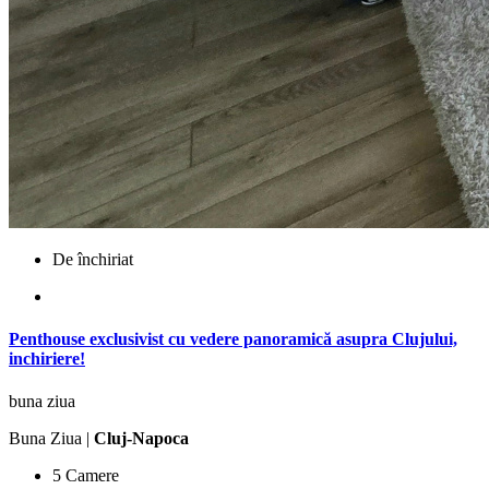
De închiriat
Penthouse exclusivist cu vedere panoramică asupra Clujului,
inchiriere!
buna ziua
Buna Ziua |
Cluj-Napoca
5 Camere