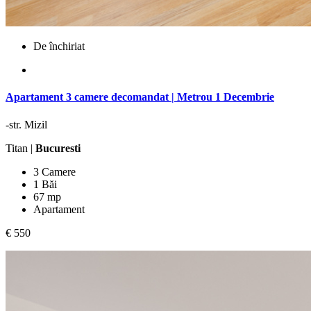
De închiriat
Apartament 3 camere decomandat | Metrou 1 Decembrie
-str. Mizil
Titan |
Bucuresti
3 Camere
1 Băi
67 mp
Apartament
€ 550