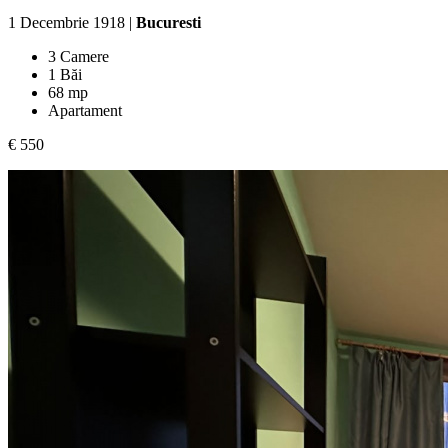
1 Decembrie 1918 |
Bucuresti
3 Camere
1 Băi
68 mp
Apartament
€ 550