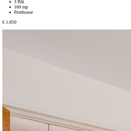
3 Băi
160 mp
Penthouse
€ 1.850