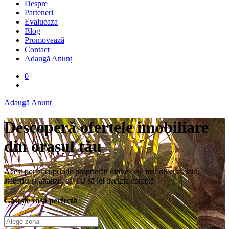
Despre
Parteneri
Evalueaza
Blog
Promovează
Contact
Adaugă Anunț
0
Adaugă Anunț
Descoperă ofertele imobiliare
din orașul tău
Acest portal cuprinde proprietăți dintre cele mai diverse, știri,
statistici și analize, ca TU să iei decizia corectă
Găsește casa perfectă