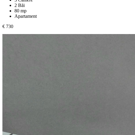
2 Băi
80 mp
Apartament
€ 730