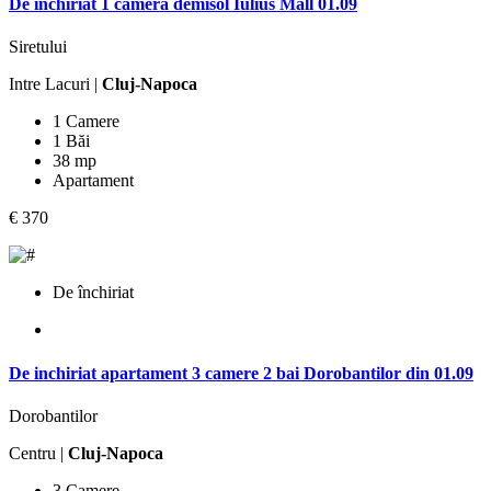
De inchiriat 1 camera demisol Iulius Mall 01.09
Siretului
Intre Lacuri |
Cluj-Napoca
1 Camere
1 Băi
38 mp
Apartament
€ 370
De închiriat
De inchiriat apartament 3 camere 2 bai Dorobantilor din 01.09
Dorobantilor
Centru |
Cluj-Napoca
3 Camere