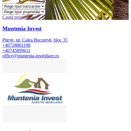
Caută proprietate
Muntenia Invest
Pitești, str. Calea București, bloc 35
+40728861198
+40745899611
office@muntenia-imobiliare.ro