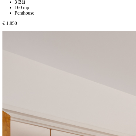
3 Băi
160 mp
Penthouse
€ 1.850