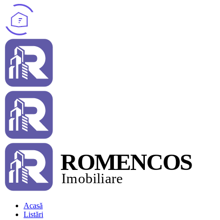
Acasă
Listări