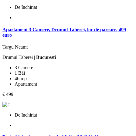
De închiriat
Apartament 3 Camere, Drumul Taberei, loc de parcare, 499
euro
Targu Neamt
Drumul Taberei |
Bucuresti
3 Camere
1 Băi
46 mp
Apartament
€ 499
De închiriat