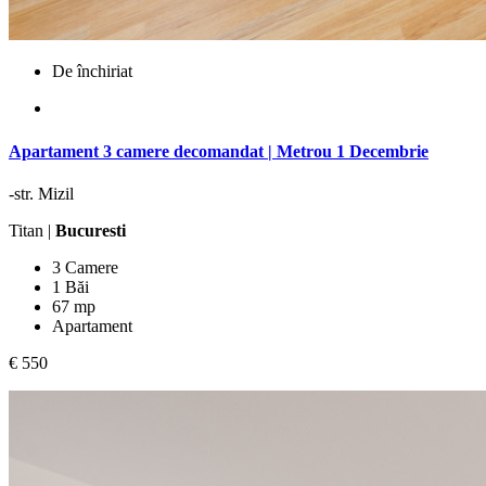
De închiriat
Apartament 3 camere decomandat | Metrou 1 Decembrie
-str. Mizil
Titan |
Bucuresti
3 Camere
1 Băi
67 mp
Apartament
€ 550