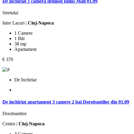
De inchiriat 1 camera demisol Iulius Mall 01.09
Siretului
Intre Lacuri |
Cluj-Napoca
1 Camere
1 Băi
38 mp
Apartament
€ 370
De închiriat
De inchiriat apartament 3 camere 2 bai Dorobantilor din 01.09
Dorobantilor
Centru |
Cluj-Napoca
3 Camere