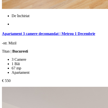
De închiriat
Apartament 3 camere decomandat | Metrou 1 Decembrie
-str. Mizil
Titan |
Bucuresti
3 Camere
1 Băi
67 mp
Apartament
€ 550