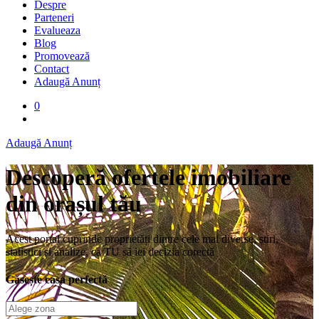
Despre
Parteneri
Evalueaza
Blog
Promovează
Contact
Adaugă Anunț
0
Adaugă Anunț
Descoperă ofertele imobiliare
din orașul tău
Acest portal cuprinde proprietăți dintre cele mai diverse, știri,
statistici și analize, ca TU să iei decizia corectă
Găsește casa perfectă