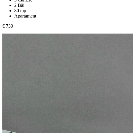
2 Băi
80 mp
Apartament
€ 730