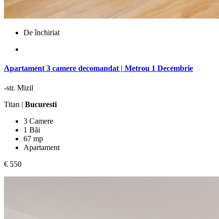
De închiriat
Apartament 3 camere decomandat | Metrou 1 Decembrie
-str. Mizil
Titan |
Bucuresti
3 Camere
1 Băi
67 mp
Apartament
€ 550