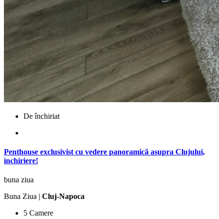
De închiriat
Penthouse exclusivist cu vedere panoramică asupra Clujului,
inchiriere!
buna ziua
Buna Ziua |
Cluj-Napoca
5 Camere