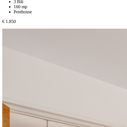
3 Băi
160 mp
Penthouse
€ 1.850