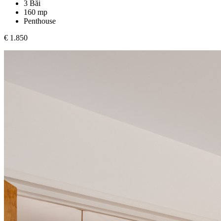
3 Băi
160 mp
Penthouse
€ 1.850