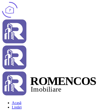
Acasă
Listări