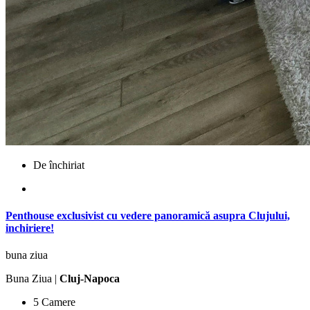
De închiriat
Penthouse exclusivist cu vedere panoramică asupra Clujului,
inchiriere!
buna ziua
Buna Ziua |
Cluj-Napoca
5 Camere