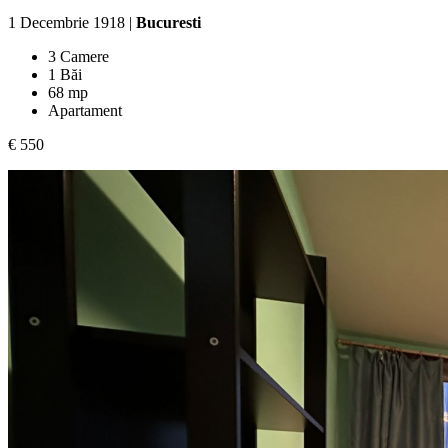
1 Decembrie 1918 |
Bucuresti
3 Camere
1 Băi
68 mp
Apartament
€ 550