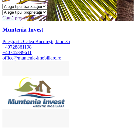
Caută proprietate
Muntenia Invest
Pitești, str. Calea București, bloc 35
+40728861198
+40745899611
office@muntenia-imobiliare.ro