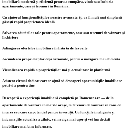
imobiliară modernă și eficientă pentru a cumpăra, vinde sau închiria
apartamente, case și terenuri în România.
Cu ajutorul funcționalităților noastre avansate, îți va fi mult mai simplu să
găsești rapid proprietatea ideală
Salvarea căutărilor tale pentru apartamente, case sau terenuri de vânzare și
închiriere
Adăugarea ofertelor imobiliare în lista ta de favorite
Ascunderea proprietăților deja vizionate, pentru o navigare mai eficientă
Vizualizarea rapidă a proprietăților noi și actualizate în platformă
Asistent virtual dedicat care te ajută să descoperi oportunitățile imobiliare
potrivite pentru tine
Descoperă o experiență imobiliară completă pe Romencos.ro — de la
apartamente de vânzare în marile orașe, la terenuri de vânzare în zone de
interes sau case cu potențial pentru investiții. Cu funcțiile inteligente și
informațiile actualizate zilnic, vei naviga mai ușor și vei lua decizii
imobiliare mai bine informate.