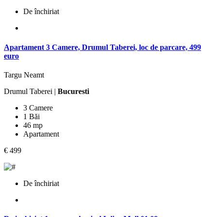
De închiriat
Apartament 3 Camere, Drumul Taberei, loc de parcare, 499
euro
Targu Neamt
Drumul Taberei |
Bucuresti
3 Camere
1 Băi
46 mp
Apartament
€ 499
De închiriat