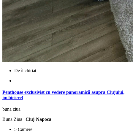
De închiriat
Penthouse exclusivist cu vedere panoramică asupra Clujului,
inchiriere!
buna ziua
Buna Ziua |
Cluj-Napoca
5 Camere