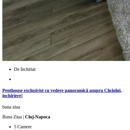
De închiriat
Penthouse exclusivist cu vedere panoramică asupra Clujului,
inchiriere!
buna ziua
Buna Ziua |
Cluj-Napoca
5 Camere