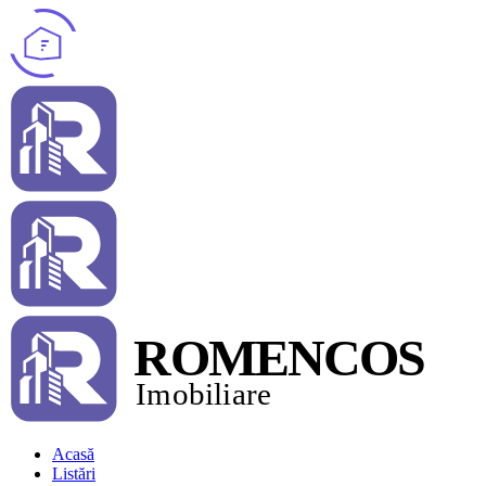
Acasă
Listări