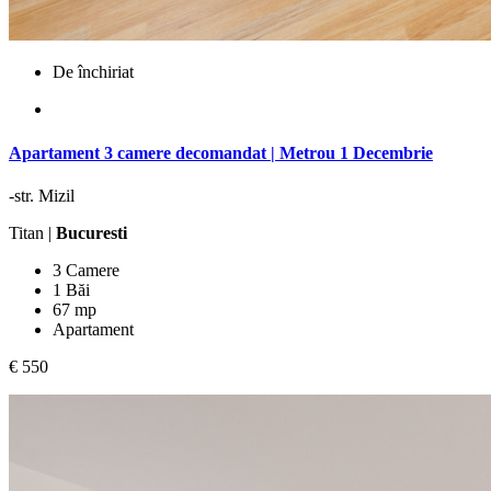
De închiriat
Apartament 3 camere decomandat | Metrou 1 Decembrie
-str. Mizil
Titan |
Bucuresti
3 Camere
1 Băi
67 mp
Apartament
€ 550