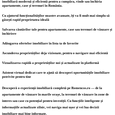
imobiliară modernă și eficientă pentru a cumpăra, vinde sau închiria
apartamente, case și terenuri în România.
Cu ajutorul funcționalităților noastre avansate, îți va fi mult mai simplu să
găsești rapid proprietatea ideală
Salvarea căutărilor tale pentru apartamente, case sau terenuri de vânzare și
închiriere
Adăugarea ofertelor imobiliare în lista ta de favorite
Ascunderea proprietăților deja vizionate, pentru o navigare mai eficientă
Vizualizarea rapidă a proprietăților noi și actualizate în platformă
Asistent virtual dedicat care te ajută să descoperi oportunitățile imobiliare
potrivite pentru tine
Descoperă o experiență imobiliară completă pe Romencos.ro — de la
apartamente de vânzare în marile orașe, la terenuri de vânzare în zone de
interes sau case cu potențial pentru investiții. Cu funcțiile inteligente și
informațiile actualizate zilnic, vei naviga mai ușor și vei lua decizii
imobiliare mai bine informate.