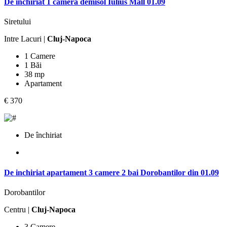
De inchiriat 1 camera demisol Iulius Mall 01.09
Siretului
Intre Lacuri |
Cluj-Napoca
1 Camere
1 Băi
38 mp
Apartament
€ 370
De închiriat
De inchiriat apartament 3 camere 2 bai Dorobantilor din 01.09
Dorobantilor
Centru |
Cluj-Napoca
3 Camere