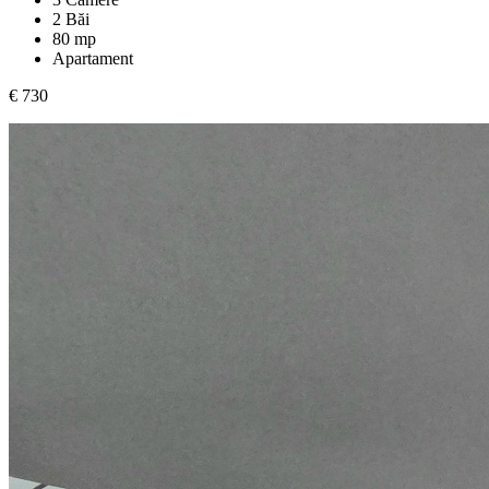
2 Băi
80 mp
Apartament
€ 730