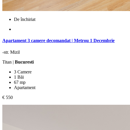
De închiriat
Apartament 3 camere decomandat | Metrou 1 Decembrie
-str. Mizil
Titan |
Bucuresti
3 Camere
1 Băi
67 mp
Apartament
€ 550