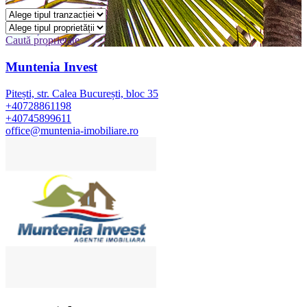
Caută proprietate
Muntenia Invest
Pitești, str. Calea București, bloc 35
+40728861198
+40745899611
office@muntenia-imobiliare.ro