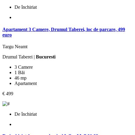
De închiriat
Apartament 3 Camere, Drumul Taberei, loc de parcare, 499
euro
Targu Neamt
Drumul Taberei |
Bucuresti
3 Camere
1 Băi
46 mp
Apartament
€ 499
De închiriat