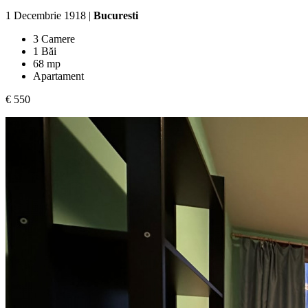
1 Decembrie 1918 |
Bucuresti
3 Camere
1 Băi
68 mp
Apartament
€ 550