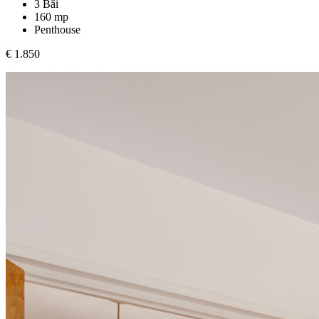
3 Băi
160 mp
Penthouse
€ 1.850