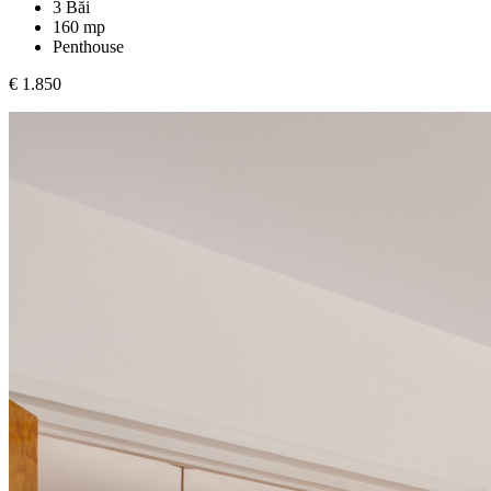
3 Băi
160 mp
Penthouse
€ 1.850