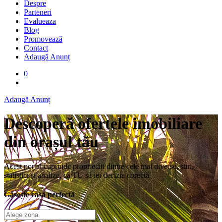
Despre
Parteneri
Evalueaza
Blog
Promovează
Contact
Adaugă Anunț
0
Adaugă Anunț
Descoperă ofertele imobiliare
din orașul tău
Acest portal cuprinde proprietăți dintre cele mai diverse, știri,
statistici și analize, ca TU să iei decizia corectă
Găsește casa perfectă