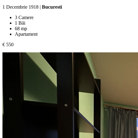
1 Decembrie 1918 |
Bucuresti
3 Camere
1 Băi
68 mp
Apartament
€ 550