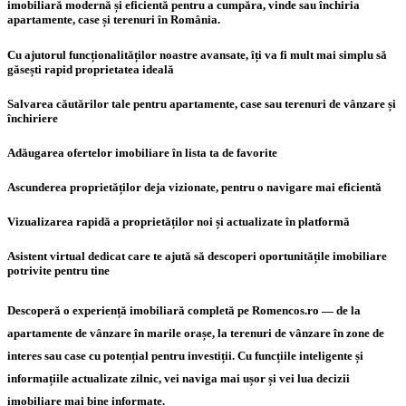
imobiliară modernă și eficientă pentru a cumpăra, vinde sau închiria
apartamente, case și terenuri în România.
Cu ajutorul funcționalităților noastre avansate, îți va fi mult mai simplu să
găsești rapid proprietatea ideală
Salvarea căutărilor tale pentru apartamente, case sau terenuri de vânzare și
închiriere
Adăugarea ofertelor imobiliare în lista ta de favorite
Ascunderea proprietăților deja vizionate, pentru o navigare mai eficientă
Vizualizarea rapidă a proprietăților noi și actualizate în platformă
Asistent virtual dedicat care te ajută să descoperi oportunitățile imobiliare
potrivite pentru tine
Descoperă o experiență imobiliară completă pe Romencos.ro — de la
apartamente de vânzare în marile orașe, la terenuri de vânzare în zone de
interes sau case cu potențial pentru investiții. Cu funcțiile inteligente și
informațiile actualizate zilnic, vei naviga mai ușor și vei lua decizii
imobiliare mai bine informate.