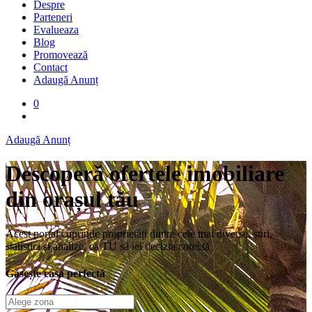
Despre
Parteneri
Evalueaza
Blog
Promovează
Contact
Adaugă Anunț
0
Adaugă Anunț
Descoperă ofertele imobiliare
din orașul tău
Acest portal cuprinde proprietăți dintre cele mai diverse, știri,
statistici și analize, ca TU să iei decizia corectă
Găsește casa perfectă