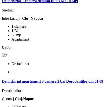
De inchiriat 1 camera demisol Iulius Mall 01.09
Siretului
Intre Lacuri |
Cluj-Napoca
1 Camere
1 Băi
38 mp
Apartament
€ 370
De închiriat
De inchiriat apartament 3 camere 2 bai Dorobantilor din 01.09
Dorobantilor
Centru |
Cluj-Napoca
3 Camere