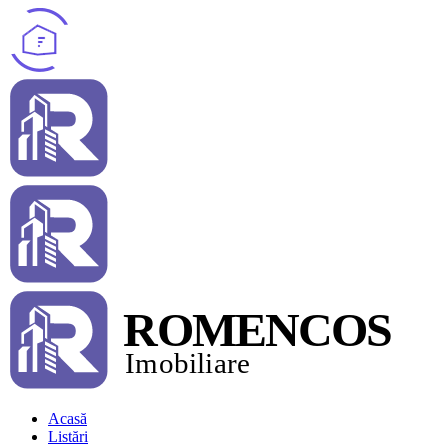
Acasă
Listări