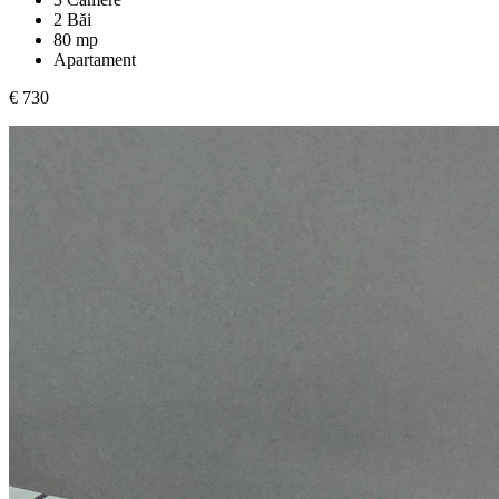
2 Băi
80 mp
Apartament
€ 730