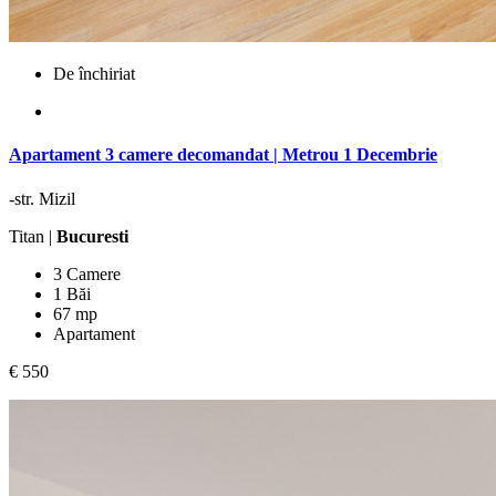
De închiriat
Apartament 3 camere decomandat | Metrou 1 Decembrie
-str. Mizil
Titan |
Bucuresti
3 Camere
1 Băi
67 mp
Apartament
€ 550