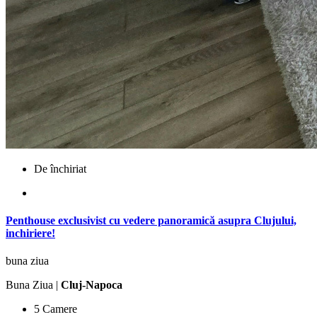
De închiriat
Penthouse exclusivist cu vedere panoramică asupra Clujului,
inchiriere!
buna ziua
Buna Ziua |
Cluj-Napoca
5 Camere