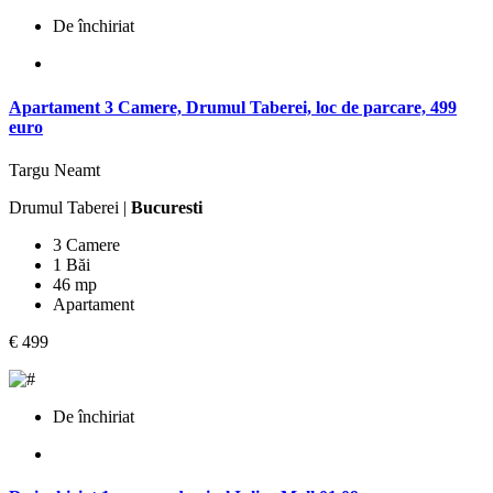
De închiriat
Apartament 3 Camere, Drumul Taberei, loc de parcare, 499
euro
Targu Neamt
Drumul Taberei |
Bucuresti
3 Camere
1 Băi
46 mp
Apartament
€ 499
De închiriat