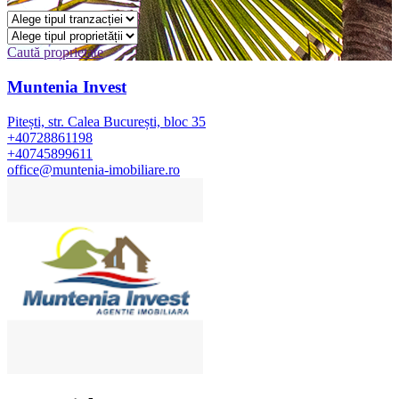
Caută proprietate
Muntenia Invest
Pitești, str. Calea București, bloc 35
+40728861198
+40745899611
office@muntenia-imobiliare.ro