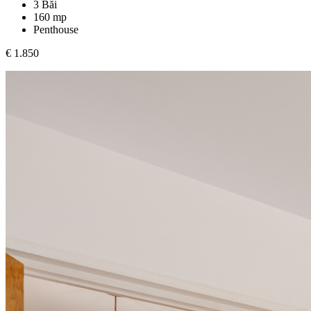
3 Băi
160 mp
Penthouse
€ 1.850