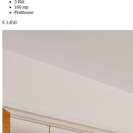
3 Băi
160 mp
Penthouse
€ 1.850