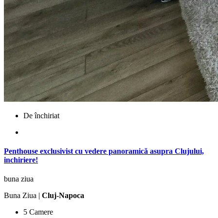
De închiriat
Penthouse exclusivist cu vedere panoramică asupra Clujului,
inchiriere!
buna ziua
Buna Ziua |
Cluj-Napoca
5 Camere