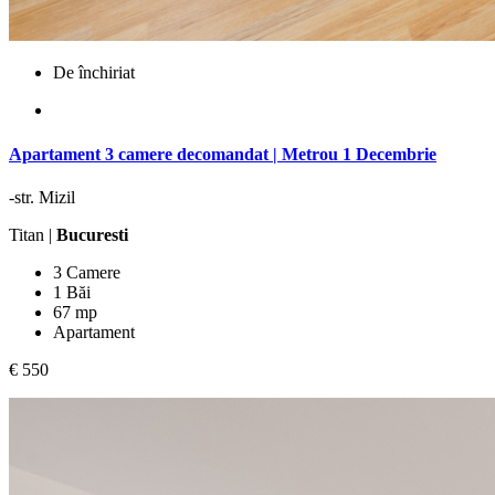
De închiriat
Apartament 3 camere decomandat | Metrou 1 Decembrie
-str. Mizil
Titan |
Bucuresti
3 Camere
1 Băi
67 mp
Apartament
€ 550