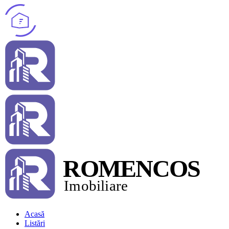
Acasă
Listări