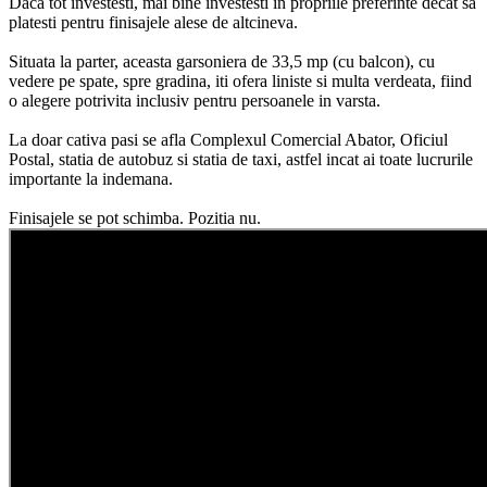
Daca tot investesti, mai bine investesti in propriile preferinte decat sa
platesti pentru finisajele alese de altcineva.
Situata la parter, aceasta garsoniera de 33,5 mp (cu balcon), cu
vedere pe spate, spre gradina, iti ofera liniste si multa verdeata, fiind
o alegere potrivita inclusiv pentru persoanele in varsta.
La doar cativa pasi se afla Complexul Comercial Abator, Oficiul
Postal, statia de autobuz si statia de taxi, astfel incat ai toate lucrurile
importante la indemana.
Finisajele se pot schimba. Pozitia nu.