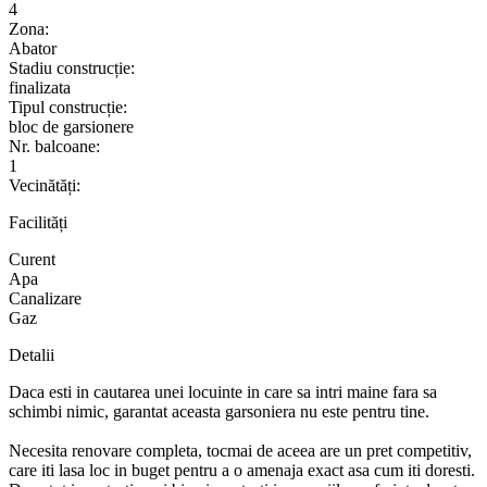
4
Zona:
Abator
Stadiu construcție:
finalizata
Tipul construcție:
bloc de garsionere
Nr. balcoane:
1
Vecinătăți:
Facilități
Curent
Apa
Canalizare
Gaz
Detalii
Daca esti in cautarea unei locuinte in care sa intri maine fara sa
schimbi nimic, garantat aceasta garsoniera nu este pentru tine.
Necesita renovare completa, tocmai de aceea are un pret competitiv,
care iti lasa loc in buget pentru a o amenaja exact asa cum iti doresti.