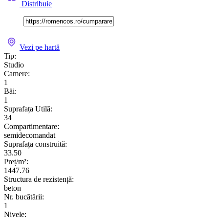
Distribuie
Vezi pe hartă
Tip:
Studio
Camere:
1
Băi:
1
Suprafața Utilă:
34
Compartimentare:
semidecomandat
Suprafața construită:
33.50
Preț/m²:
1447.76
Structura de rezistență:
beton
Nr. bucătării:
1
Nivele: