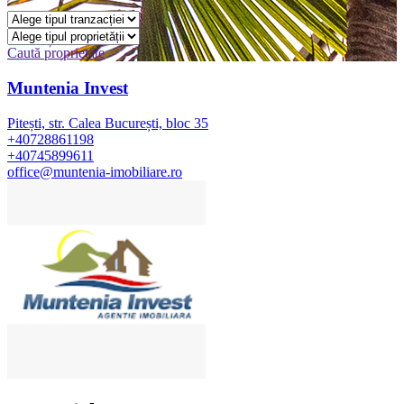
Caută proprietate
Muntenia Invest
Pitești, str. Calea București, bloc 35
+40728861198
+40745899611
office@muntenia-imobiliare.ro