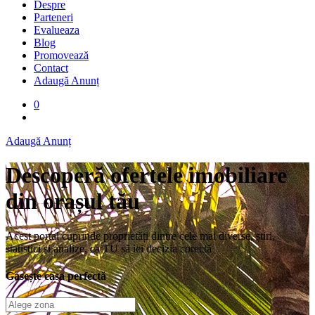
Despre
Parteneri
Evalueaza
Blog
Promovează
Contact
Adaugă Anunț
0
Adaugă Anunț
Descoperă ofertele imobiliare
din orașul tău
Acest portal cuprinde proprietăți dintre cele mai diverse, știri,
statistici și analize, ca TU să iei decizia corectă
Găsește casa perfectă