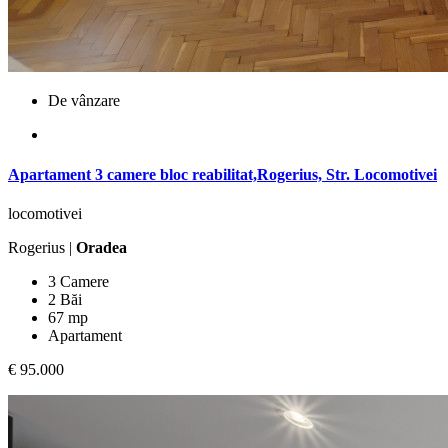
De vânzare
Apartament 3 camere bloc reabilitat,Rogerius, Str. Locomotivei
locomotivei
Rogerius |
Oradea
3 Camere
2 Băi
67 mp
Apartament
€ 95.000