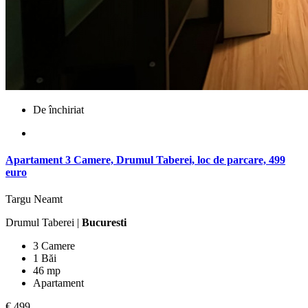
De închiriat
Apartament 3 Camere, Drumul Taberei, loc de parcare, 499
euro
Targu Neamt
Drumul Taberei |
Bucuresti
3 Camere
1 Băi
46 mp
Apartament
€ 499