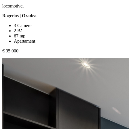
locomotivei
Rogerius |
Oradea
3 Camere
2 Băi
67 mp
Apartament
€ 95.000