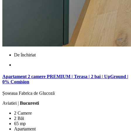
De închiriat
Apartament 2 camere PREMIUM | Terasa | 2 bai | UpGround |
0% Comision
Șoseaua Fabrica de Glucoză
Aviatiei |
Bucuresti
2 Camere
2 Băi
65 mp
Apartament