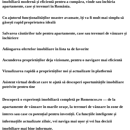
imobiliară modernă și eficientă pentru a cumpăra, vinde sau închiria
apartamente, case și terenuri în România.
Cu ajutorul funcționalităților noastre avansate, îți va fi mult mai simplu să
găsești rapid proprietatea ideală
Salvarea căutărilor tale pentru apartamente, case sau terenuri de vânzare și
închiriere
Adăugarea ofertelor imobiliare în lista ta de favorite
Ascunderea proprietăților deja vizionate, pentru o navigare mai eficientă
Vizualizarea rapidă a proprietăților noi și actualizate în platformă
Asistent virtual dedicat care te ajută să descoperi oportunitățile imobiliare
potrivite pentru tine
Descoperă o experiență imobiliară completă pe Romencos.ro — de la
apartamente de vânzare în marile orașe, la terenuri de vânzare în zone de
interes sau case cu potențial pentru investiții. Cu funcțiile inteligente și
informațiile actualizate zilnic, vei naviga mai ușor și vei lua decizii
imobiliare mai bine informate.