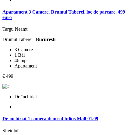
Apartament 3 Camere, Drumul Taberei, loc de parcare, 499
euro
Targu Neamt
Drumul Taberei |
Bucuresti
3 Camere
1 Băi
46 mp
Apartament
€ 499
De închiriat
De inchiriat 1 camera demisol Iulius Mall 01.09
Siretului