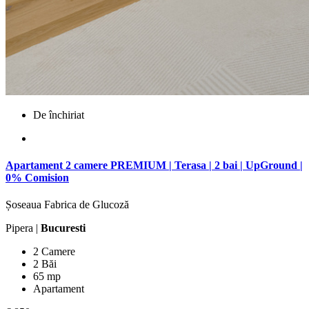
De închiriat
Apartament 2 camere PREMIUM | Terasa | 2 bai | UpGround |
0% Comision
Șoseaua Fabrica de Glucoză
Pipera |
Bucuresti
2 Camere
2 Băi
65 mp
Apartament