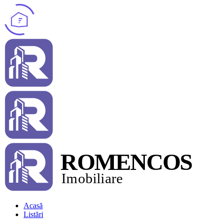
Acasă
Listări