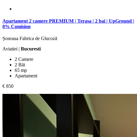
Apartament 2 camere PREMIUM | Terasa | 2 bai | UpGround |
0% Comision
Șoseaua Fabrica de Glucoză
Aviatiei |
Bucuresti
2 Camere
2 Băi
65 mp
Apartament
€ 850