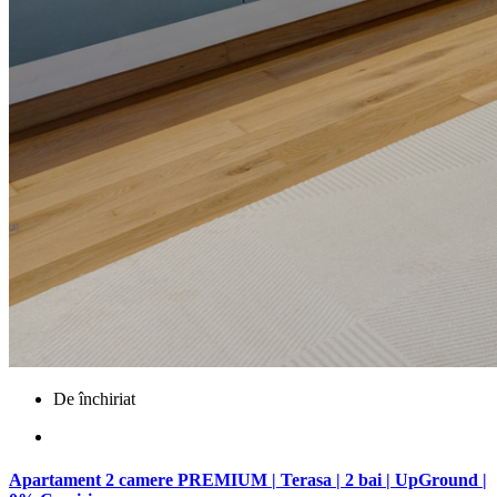
De închiriat
Apartament 2 camere PREMIUM | Terasa | 2 bai | UpGround |