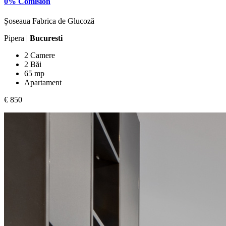
0% Comision
Șoseaua Fabrica de Glucoză
Pipera |
Bucuresti
2 Camere
2 Băi
65 mp
Apartament
€ 850