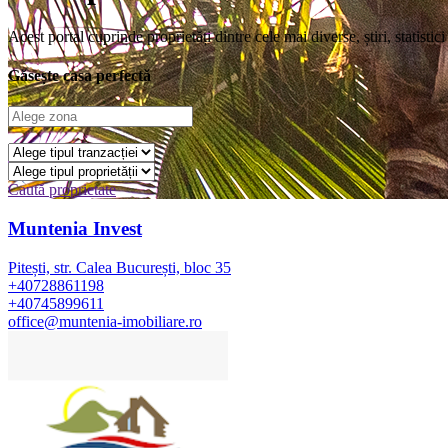
Acest portal cuprinde proprietăți dintre cele mai diverse, știri, statistic
Găsește casa perfectă
Caută proprietate
Muntenia Invest
Pitești, str. Calea București, bloc 35
+40728861198
+40745899611
office@muntenia-imobiliare.ro