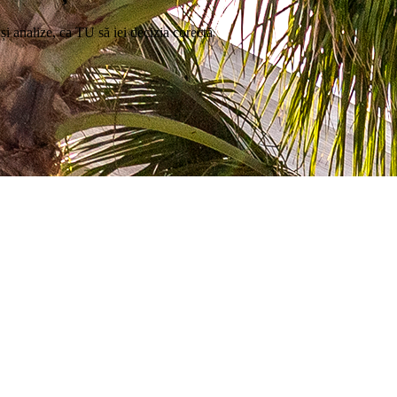
i și analize, ca TU să iei decizia corectă