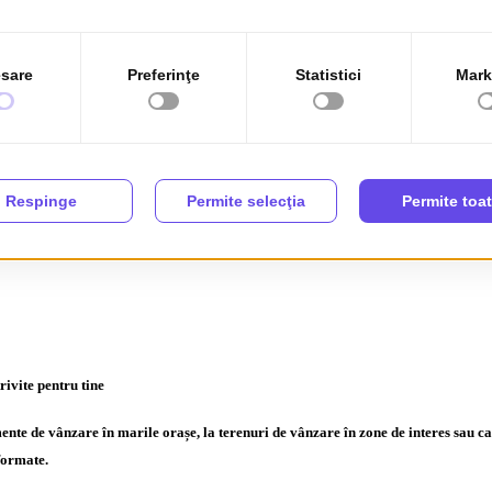
modernă și eficientă pentru a cumpăra, vinde sau închiria apartamente, case și 
sești rapid proprietatea ideală
nchiriere
rivite pentru tine
de vânzare în marile orașe, la terenuri de vânzare în zone de interes sau case cu
nformate.