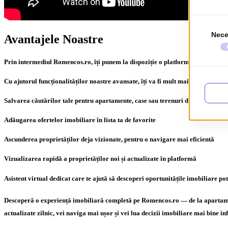
Avantajele Noastre
Prin intermediul Romencos.ro, îți punem la dispoziție o platformă imobiliară 
Cu ajutorul funcționalităților noastre avansate, îți va fi mult mai simplu să gă
Salvarea căutărilor tale pentru apartamente, case sau terenuri de vânzare și î
Adăugarea ofertelor imobiliare în lista ta de favorite
Ascunderea proprietăților deja vizionate, pentru o navigare mai eficientă
Vizualizarea rapidă a proprietăților noi și actualizate în platformă
Asistent virtual dedicat care te ajută să descoperi oportunitățile imobiliare pot
Descoperă o experiență imobiliară completă pe Romencos.ro — de la apartamente 
actualizate zilnic, vei naviga mai ușor și vei lua decizii imobiliare mai bine i