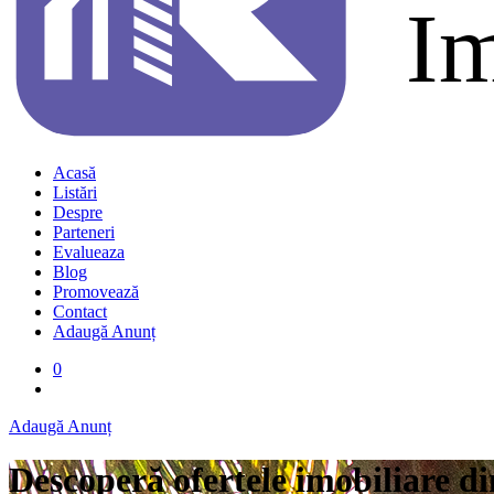
Acasă
Listări
Despre
Parteneri
Evalueaza
Blog
Promovează
Contact
Adaugă Anunț
0
Adaugă Anunț
Descoperă ofertele imobiliare di