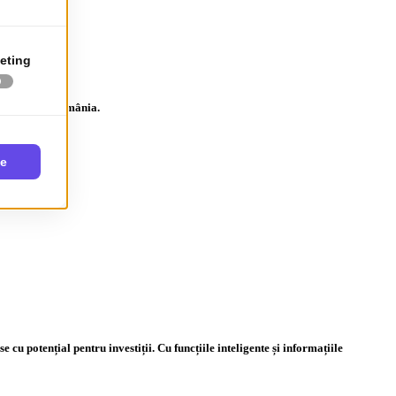
terenuri în România.
 potențial pentru investiții. Cu funcțiile inteligente și informațiile