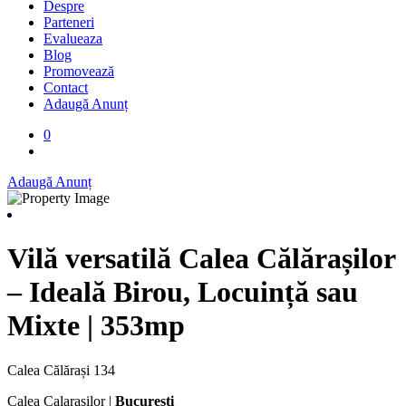
Despre
Parteneri
Evalueaza
Blog
Promovează
Contact
Adaugă Anunț
0
Adaugă Anunț
Vilă versatilă Calea Călărașilor
– Ideală Birou, Locuință sau
Mixte | 353mp
Calea Călărași 134
Calea Calarasilor |
Bucuresti