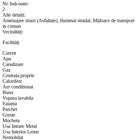
Nr. balcoane:
2
Alte detalii:
Amenajare strazi (Asfaltate), Iluminat stradal, Mijloace de transport
in comun
Vecinătăți:
Facilități
Curent
Apa
Canalizare
Gaz
Centrala proprie
Calorifere
Aer conditionat
Buna
Vopsea lavabila
Faianta
Parchet
Gresie
Mocheta
Usa Intrare Metal
Usa Interior Lemn
Nemobilat