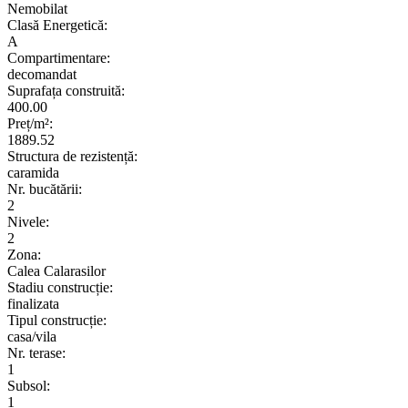
Nemobilat
Clasă Energetică:
A
Compartimentare:
decomandat
Suprafața construită:
400.00
Preț/m²:
1889.52
Structura de rezistență:
caramida
Nr. bucătării:
2
Nivele:
2
Zona:
Calea Calarasilor
Stadiu construcție:
finalizata
Tipul construcție:
casa/vila
Nr. terase:
1
Subsol:
1