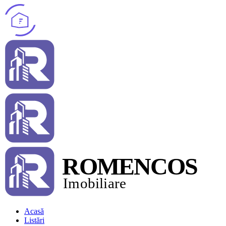
Acasă
Listări