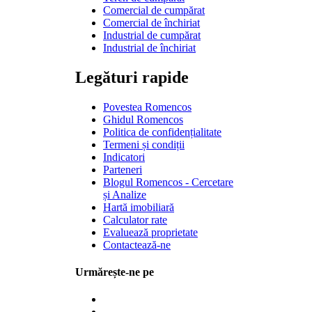
Comercial de cumpărat
Comercial de închiriat
Industrial de cumpărat
Industrial de închiriat
Legături rapide
Povestea Romencos
Ghidul Romencos
Politica de confidențialitate
Termeni și condiții
Indicatori
Parteneri
Blogul Romencos - Cercetare
și Analize
Hartă imobiliară
Calculator rate
Evaluează proprietate
Contactează-ne
Urmărește-ne pe