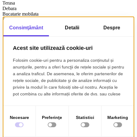
Terasa
Debara
Bucatarie mobilata
Bucatarie partial utilata
Apometre
Contor gaz
Interfon
Detalii
Zona Calea Calarasilor, Hala Traian. Vilă versatilă, Ideală Birou,
Locuință sau Mixte | 353mp, acces independent.
Imobilul poate fi utilizat simultan pentru locuință proprie și sediu de
firmă, sau poate fi segmentat în 3 unități locative/de business
distincte pentru închiriere individuală,
Spatiu dispus pe subsol, et 1, etaj 2, terasa din D+P+1+2+T, format
din 7 camere, din care, 2 camere open space, subsol 45mp, open
space, 2 bucatarii, 4 bai, hol, 2 balcoane.
An constructie 2004, suprafata utila totala 352.69mp. Teren 103.48
mp.
Parter: Hol de acces privat (26 mp) care asigură intrarea
independentă.
Et. 1 - 3 camere, baie, bucatarie, balcon.
Et 2 - 4 camere, baie bucatarie, balcon si iesire pe terasa care are
86mp.