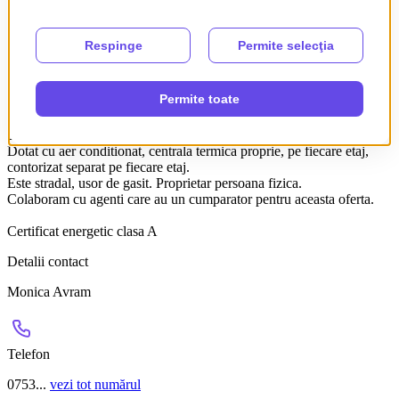
Subsol funcțional (45 mp): Spațiu generos de tip open space, dotat
cu baie proprie. Este ideal pentru depozitare marfă, arhivă securizată
sau mic atelier, oferind un flux logistic excelent pentru afacerile care
operează în clădire.”
Pentru locuit - Poate servi ca o zonă masivă de depozitare
(boxă/debara) sau chiar o sală de sport/hobby, eliberând spațiul util
din apartamente.
Finisaje: gresie, faianta, termopan, parchet, mocheta, interfon, terasa
circulabila refacuta 2025, garantie,.
Dotat cu aer conditionat, centrala termica proprie, pe fiecare etaj,
contorizat separat pe fiecare etaj.
Este stradal, usor de gasit. Proprietar persoana fizica.
Colaboram cu agenti care au un cumparator pentru aceasta oferta.
Certificat energetic clasa A
Detalii contact
Monica Avram
Telefon
0753...
vezi tot numărul